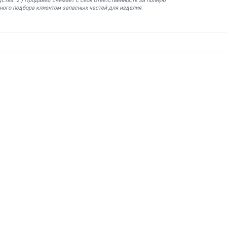
ства. 2.) Продавец снимает с себя ответственность за полную
ного подбора клиентом запасных частей для изделия.