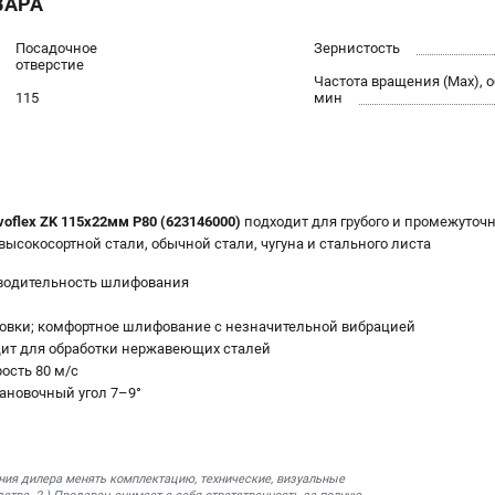
ВАРА
Посадочное
Зернистость
отверстие
Частота вращения (Max), о
115
мин
oflex ZK 115х22мм P80 (623146000)
подходит для грубого и промежуточ
высокосортной стали, обычной стали, чугуна и стального листа
водительность шлифования
овки; комфортное шлифование с незначительной вибрацией
ит для обработки нержавеющих сталей
ость 80 м/с
ановочный угол 7–9°
ния дилера менять комплектацию, технические, визуальные