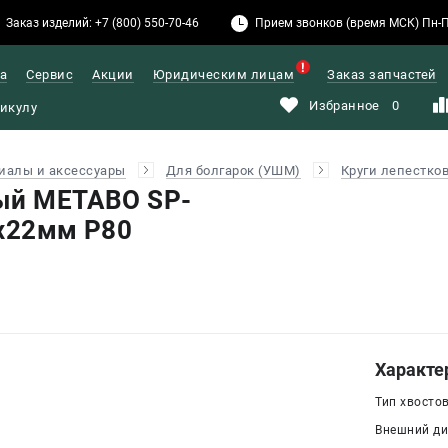
Заказ изделий: +7 (800) 550-70-46
Прием звонков (время МСК) Пн-Пт: 
а
Сервис
Акции
Юридическим лицам
Заказ запчастей
Избранное
0
иалы и аксессуары
Для болгарок (УШМ)
Круги лепестко
ый METABO SP-
5х22мм P80
Характе
Тип хвосто
Внешний диа