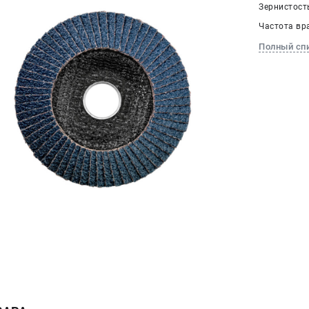
Зернистость
Частота вра
Полный сп