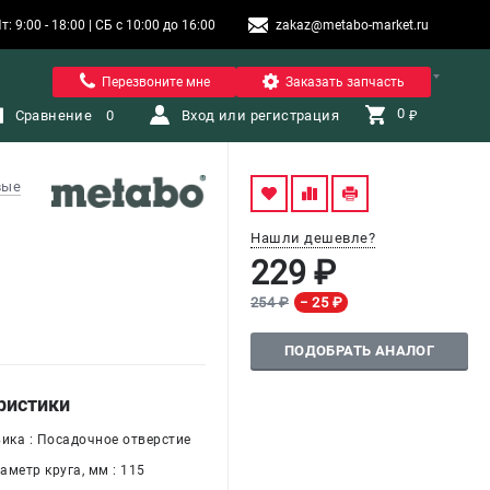
9:00 - 18:00 | СБ с 10:00 до 16:00
zakaz@metabo-market.ru
Помона
Перезвоните мне
Заказать запчасть
0 
Сравнение
0
Вход или регистрация
₽
вые
Нашли дешевле?
229 ₽
254 ₽
− 25 ₽
ПОДОБРАТЬ АНАЛОГ
ристики
вика : Посадочное отверстие
метр круга, мм : 115