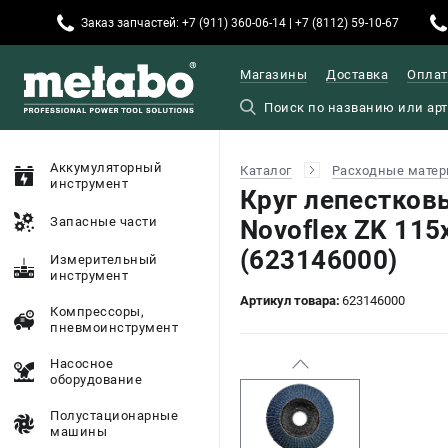
Заказ запчастей: +7 (911) 360-06-14 | +7 (8112) 59-10-67
Магазины
Доставка
Оплат
Аккумуляторный
Каталог
Расходные матер
инструмент
Круг лепестков
Запасные части
Novoflex ZK 11
(623146000)
Измерительный
инструмент
Артикул товара:
623146000
Компрессоры,
пневмоинструмент
Насосное
оборудование
Полустационарные
машины