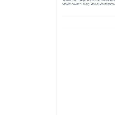
параметры товара и место его производ
совместимость в случаях самостоятель