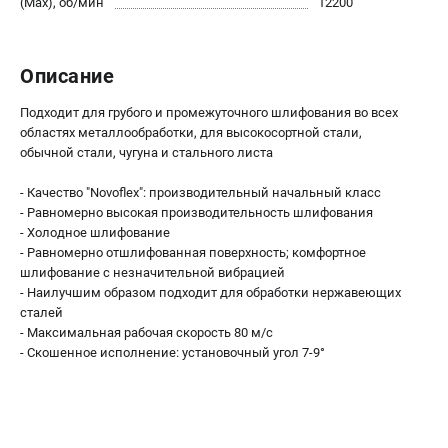
(Max), об/мин
12200
О компании
О бренде
Политика обработки персональных данных
Описание
Новости
Программа бонусов
Подходит для грубого и промежуточного шлифования во всех
Пользовательское соглашение
областях металлообработки, для высокосортной стали,
обычной стали, чугуна и стального листа
СЕТЕВОЙ ЭЛЕКТРОИНСТРУМЕНТ
- Качество "Novoflex": производительный начальный класс
- Равномерно высокая производительность шлифования
Угловые шлифмашины (УШМ)
- Холодное шлифование
Перфораторы
- Равномерно отшлифованная поверхность; комфортное
Дрели
шлифование с незначительной вибрацией
Лобзики
- Наилучшим образом подходит для обработки нержавеющих
сталей
Пылесосы
- Максимальная рабочая скорость 80 м/с
- Скошенное исполнение: установочный угол 7-9°
АККУМУЛЯТОРНЫЙ ИНСТРУМЕНТ
Аккумуляторные шуруповерты
Аккумуляторные перфораторы