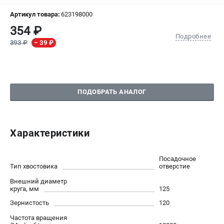
Артикул товара:
623198000
СРАВНЕНИЕ
(
0
)
354 ₽
Подробнее
393 ₽
− 39 ₽
ИЗБРАННОЕ
(
0
)
МАГАЗИНЫ
ПОДОБРАТЬ АНАЛОГ
СЕРВИС
ПОДДЕРЖКА
Характеристики
Сервисный центр
Посадочное
ИНФОРМАЦИЯ
Тип хвостовика
отверстие
Юридическим лицам
Внешний диаметр
круга, мм
125
Контакты
Правила обмена и возврата
Зернистость
120
Способы оплаты
Частота вращения