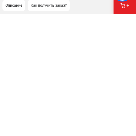
Описание
Как получить заказ?
ПОДДЕРЖКА
Сервисный центр
ИНФОРМАЦИЯ
Юридическим лицам
Контакты
Правила обмена и возврата
Способы оплаты
О компании
О бренде
Политика обработки персональных данных
Новости