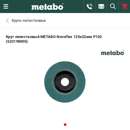
0 
Круги лепестковые
₽
ПОМОНА
Круг лепестковый METABO Novoflex 125х22мм P120
(623198000)
+7 (800) 550-70-46
- ЗАКАЗ ИЗДЕЛИЙ
+7 (911) 360-06-14 | +7 (8112) 59-10-67
- ЗАКАЗ ЗАПЧАСТЕЙ
ЗАКАЗАТЬ ЗАПЧАСТЬ
ВХОД ИЛИ РЕГИСТРАЦИЯ
КАТАЛОГ
АКЦИИ