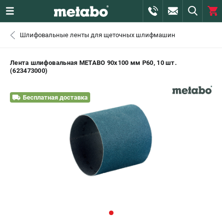
0 
Шлифовальные ленты для щеточных шлифмашин
₽
САНКТ-ПЕТЕРБУРГ
Лента шлифовальная METABO 90x100 мм P60, 10 шт.
(623473000)
+7 (812) 407-39-48
- ЗАКАЗ ИЗДЕЛИЙ
Бесплатная доставка
+7 (911) 360-06-14 | +7 (8112) 59-10-67
- ЗАКАЗ ЗАПЧАСТЕЙ
ЗАКАЗАТЬ ЗАПЧАСТЬ
ВХОД ИЛИ РЕГИСТРАЦИЯ
КАТАЛОГ
АКЦИИ