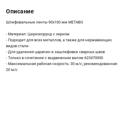
О компании
О бренде
Описание
Политика обработки персональных данных
Шлифовальные ленты 90x100 мм METABO
Новости
Программа бонусов
- Материал: Циркокорунд с зерном
Как нас найти
- Подходит для всех металлов, а также для нержавеющих
видов стали
Пользовательское соглашение
- Для удаления царапин и зашлифовки сварных швов
- Только в сочетании с выдвижным валом 623470000
СЕТЕВОЙ ЭЛЕКТРОИНСТРУМЕНТ
- Максимальная рабочая скорость: 30 м/с; рекомендованная:
20 м/с
Угловые шлифмашины (УШМ)
Перфораторы
Дрели
Лобзики
Пылесосы
АККУМУЛЯТОРНЫЙ ИНСТРУМЕНТ
Аккумуляторные шуруповерты