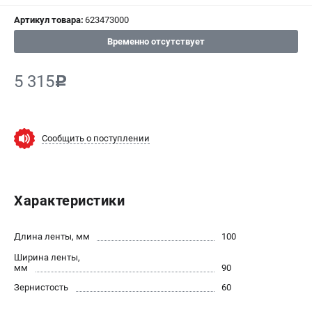
Артикул товара:
623473000
СРАВНЕНИЕ
(
0
)
Временно отсутствует
ИЗБРАННОЕ
(
0
)
5 315
c
МАГАЗИНЫ
СЕРВИС
Сообщить о поступлении
ПОДДЕРЖКА
Сервисный центр
Характеристики
ИНФОРМАЦИЯ
Длина ленты, мм
100
Юридическим лицам
Ширина ленты,
Контакты
мм
90
Правила обмена и возврата
Зернистость
60
Способы оплаты