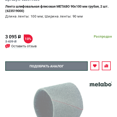
Лента шлифовальная флисовая METABO 90x100 мм грубая, 2 шт.
СРАВНЕНИЕ
(
0
)
(623519000)
Длина ленты: 100 мм; Ширина ленты: 90 мм
ИЗБРАННОЕ
(
0
)
МАГАЗИНЫ
3 095
Распродан
c
10%
3 439
c
Оставить отзыв
СЕРВИС
ПОДДЕРЖКА
ПОДОБРАТЬ АНАЛОГ
Сервисный центр
ИНФОРМАЦИЯ
Юридическим лицам
Контакты
Правила обмена и возврата
Способы оплаты