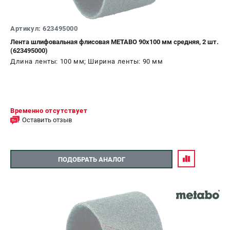
О компании
О бренде
Артикул: 623495000
Политика обработки персональных данных
Новости
Лента шлифовальная флисовая METABO 90x100 мм средняя, 2 шт.
(623495000)
Программа бонусов
Длина ленты: 100 мм; Ширина ленты: 90 мм
Как нас найти
Пользовательское соглашение
СЕТЕВОЙ ЭЛЕКТРОИНСТРУМЕНТ
Временно отсутствует
Оставить отзыв
Угловые шлифмашины (УШМ)
Перфораторы
Дрели
ПОДОБРАТЬ АНАЛОГ
Лобзики
Пылесосы
АККУМУЛЯТОРНЫЙ ИНСТРУМЕНТ
Аккумуляторные шуруповерты