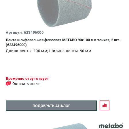
Аккумуляторные перфораторы
Аккумуляторные УШМ
Наборы инструмента
Аккумуляторные лобзики
Артикул: 623496000
РАСХОДНЫЕ МАТЕРИАЛЫ И АКСЕССУАРЫ
Лента шлифовальная флисовая METABO 90x100 мм тонкая, 2 шт.
(623496000)
Аккумуляторы и зарядные устройства
Длина ленты: 100 мм; Ширина ленты: 90 мм
Запчасти для изделий
Кейсы и сумки
Временно отсутствует
ТЕЛЕФОН (САНКТ-ПЕТЕРБУРГ)
Оставить отзыв
+7 (812) 407-39-48
Информация размещённая на сайте не является публичной
офертой.
8 (812) 318-40-26
ПОДОБРАТЬ АНАЛОГ
8 (800) 550-70-46
Режим работы колл-центра:
пн-пт - с 9:00 до 18:00
сб - с 10:00 до 16:00
вс - выходной