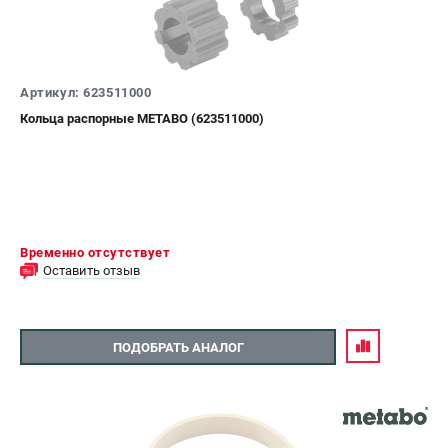
Аккумуляторные перфораторы
Аккумуляторные УШМ
Наборы инструмента
Аккумуляторные лобзики
Артикул: 623511000
Кольца распорные METABO (623511000)
РАСХОДНЫЕ МАТЕРИАЛЫ И АКСЕССУАРЫ
Аккумуляторы и зарядные устройства
Запчасти для изделий
Кейсы и сумки
Временно отсутствует
Оставить отзыв
ТЕЛЕФОН (САНКТ-ПЕТЕРБУРГ)
+7 (812) 407-39-48
Информация размещённая на сайте не является публичной
офертой.
ПОДОБРАТЬ АНАЛОГ
8 (812) 318-40-26
8 (800) 550-70-46
Режим работы колл-центра:
пн-пт - с 9:00 до 18:00
сб - с 10:00 до 16:00
вс - выходной