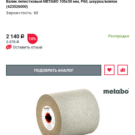
Валик лепестковый METABO 105х50 мм, P60, шкурка/войлок
(623526000)
СРАВНЕНИЕ
(
0
)
Зернистость: 60
ИЗБРАННОЕ
(
0
)
2 140
Распродан
c
10%
МАГАЗИНЫ
2 378
c
Оставить отзыв
СЕРВИС
ПОДОБРАТЬ АНАЛОГ
ПОДДЕРЖКА
Сервисный центр
ИНФОРМАЦИЯ
Юридическим лицам
Контакты
Правила обмена и возврата
Способы оплаты