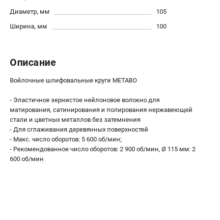
О компании
Диаметр, мм
105
О бренде
Ширина, мм
100
Политика обработки персональных данных
Новости
Программа бонусов
Описание
Как нас найти
Пользовательское соглашение
Войлочные шлифовальные круги METABO
- Эластичное зернистое нейлоновое волокно для
СЕТЕВОЙ ЭЛЕКТРОИНСТРУМЕНТ
матирования, сатинирования и полирования нержавеющей
Угловые шлифмашины (УШМ)
стали и цветных металлов без затемнения
- Для сглаживания деревянных поверхностей
Перфораторы
- Макс. число оборотов: 5 600 об/мин;
Дрели
- Рекомендованное число оборотов: 2 900 об/мин, Ø 115 мм: 2
Лобзики
600 об/мин
Пылесосы
АККУМУЛЯТОРНЫЙ ИНСТРУМЕНТ
Аккумуляторные шуруповерты