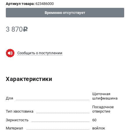
Артикул товара:
623486000
СРАВНЕНИЕ
(
0
)
Временно отсутствует
ИЗБРАННОЕ
(
0
)
3 870
c
МАГАЗИНЫ
Сообщить о поступлении
СЕРВИС
ПОДДЕРЖКА
Характеристики
Сервисный центр
ИНФОРМАЦИЯ
Щеточная
Для
шлифмашина
Юридическим лицам
Посадочное
Контакты
Тип хвостовика
отверстие
Правила обмена и возврата
Зернистость
60
Способы оплаты
Материал
войлок