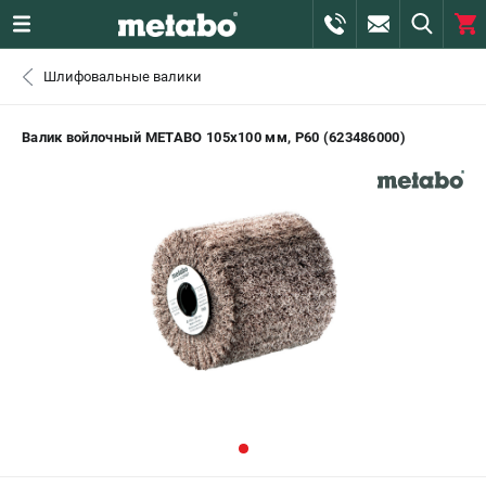
0 
Шлифовальные валики
₽
САНКТ-ПЕТЕРБУРГ
Валик войлочный METABO 105х100 мм, P60 (623486000)
+7 (812) 407-39-48
- ЗАКАЗ ИЗДЕЛИЙ
+7 (911) 360-06-14 | +7 (8112) 59-10-67
- ЗАКАЗ ЗАПЧАСТЕЙ
ЗАКАЗАТЬ ЗАПЧАСТЬ
ВХОД ИЛИ РЕГИСТРАЦИЯ
КАТАЛОГ
АКЦИИ