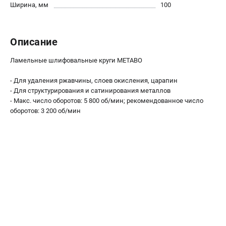
О компании
Ширина, мм
100
О бренде
Политика обработки персональных данных
Описание
Новости
Программа бонусов
Ламельные шлифовальные круги METABO
Как нас найти
Пользовательское соглашение
- Для удаления ржавчины, слоев окисления, царапин
- Для структурирования и сатинирования металлов
- Макс. число оборотов: 5 800 об/мин; рекомендованное число
СЕТЕВОЙ ЭЛЕКТРОИНСТРУМЕНТ
оборотов: 3 200 об/мин
Угловые шлифмашины (УШМ)
Перфораторы
Дрели
Лобзики
Пылесосы
АККУМУЛЯТОРНЫЙ ИНСТРУМЕНТ
Аккумуляторные шуруповерты