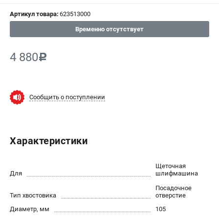
Артикул товара:
623513000
СРАВНЕНИЕ
(
0
)
Временно отсутствует
ИЗБРАННОЕ
(
0
)
4 880
c
МАГАЗИНЫ
СЕРВИС
Сообщить о поступлении
ПОДДЕРЖКА
Сервисный центр
Характеристики
ИНФОРМАЦИЯ
Щеточная
Юридическим лицам
Для
шлифмашина
Контакты
Посадочное
Тип хвостовика
отверстие
Правила обмена и возврата
Диаметр, мм
105
Способы оплаты