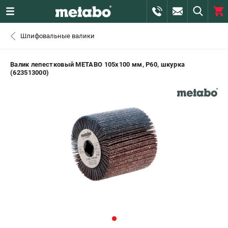
0 
Шлифовальные валики
₽
САНКТ-ПЕТЕРБУРГ
Валик лепестковый METABO 105х100 мм, P60, шкурка
(623513000)
+7 (812) 407-39-48
- ЗАКАЗ ИЗДЕЛИЙ
+7 (911) 360-06-14 | +7 (8112) 59-10-67
- ЗАКАЗ ЗАПЧАСТЕЙ
ЗАКАЗАТЬ ЗАПЧАСТЬ
ВХОД ИЛИ РЕГИСТРАЦИЯ
КАТАЛОГ
АКЦИИ