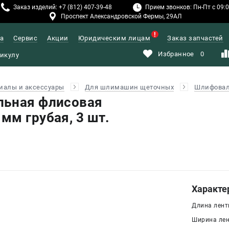
Заказ изделий: +7 (812) 407-39-48
Прием звонков: Пн-Пт с 09:00
Проспект Александровской Фермы, 29АЛ
а
Сервис
Акции
Юридическим лицам
Заказ запчастей
Избранное
0
иалы и аксессуары
Для шлимашин щеточных
Шлифовал
льная флисовая
мм грубая, 3 шт.
Характе
Длина ленты
Ширина лен