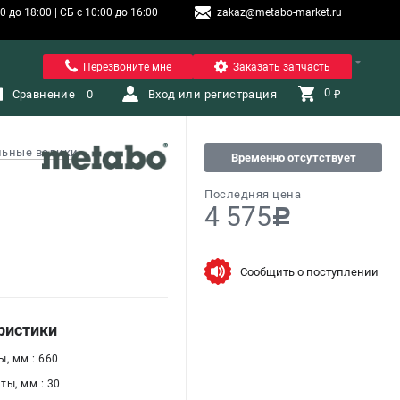
 до 18:00 | СБ с 10:00 до 16:00
zakaz@metabo-market.ru
Санкт-Петербург
Перезвоните мне
Заказать запчасть
0 
Сравнение
0
Вход или регистрация
₽
ьные валики
Временно отсутствует
Последняя цена
4 575
c
Сообщить о поступлении
ристики
, мм : 660
ты, мм : 30