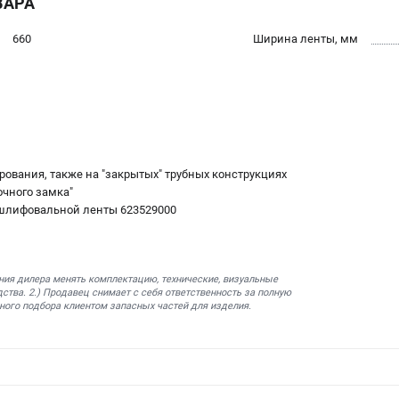
ВАРА
660
Ширина ленты, мм
ования, также на "закрытых" трубных конструкциях
очного замка"
й шлифовальной ленты 623529000
ния дилера менять комплектацию, технические, визуальные
ства. 2.) Продавец снимает с себя ответственность за полную
ного подбора клиентом запасных частей для изделия.