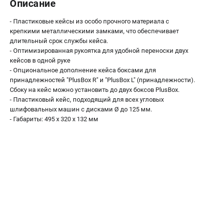
Описание
О компании
О бренде
- Пластиковые кейсы из особо прочного материала с
Политика обработки персональных данных
крепкими металлическими замками, что обеспечивает
Новости
длительный срок службы кейса.
- Оптимизированная рукоятка для удобной переноски двух
Программа бонусов
кейсов в одной руке
Как нас найти
- Опциональное дополнение кейса боксами для
Пользовательское соглашение
принадлежностей "PlusBox R" и "PlusBox L" (принадлежности).
Сбоку на кейс можно установить до двух боксов PlusBox.
- Пластиковый кейс, подходящий для всех угловых
СЕТЕВОЙ ЭЛЕКТРОИНСТРУМЕНТ
шлифовальных машин с дисками Ø до 125 мм.
Угловые шлифмашины (УШМ)
- Габариты: 495 x 320 x 132 мм
Перфораторы
Дрели
Лобзики
Пылесосы
АККУМУЛЯТОРНЫЙ ИНСТРУМЕНТ
Аккумуляторные шуруповерты