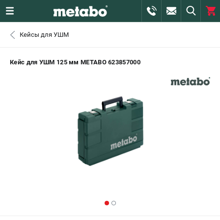
0 
Кейсы для УШМ
₽
САНКТ-ПЕТЕРБУРГ
Кейс для УШМ 125 мм METABO 623857000
+7 (812) 407-39-48
- ЗАКАЗ ИЗДЕЛИЙ
+7 (911) 360-06-14 | +7 (8112) 59-10-67
- ЗАКАЗ ЗАПЧАСТЕЙ
ЗАКАЗАТЬ ЗАПЧАСТЬ
ВХОД ИЛИ РЕГИСТРАЦИЯ
КАТАЛОГ
АКЦИИ