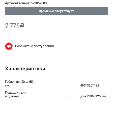
Артикул товара:
623857000
СРАВНЕНИЕ
(
0
)
Временно отсутствует
ИЗБРАННОЕ
(
0
)
2 776
c
МАГАЗИНЫ
Сообщить о поступлении
СЕРВИС
ПОДДЕРЖКА
Характеристики
Сервисный центр
ИНФОРМАЦИЯ
Габариты (ДхШхВ),
см
495*320*132
Юридическим лицам
Подходит для
Контакты
моделей
для УШМ 125 мм
Правила обмена и возврата
Способы оплаты