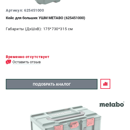
О компании
О бренде
Артикул: 625451000
Политика обработки персональных данных
Кейс для больших УШМ METABO (625451000)
Новости
Габариты (ДхШхВ): 175*730*315 см
Программа бонусов
Как нас найти
Пользовательское соглашение
Временно отсутствует
СЕТЕВОЙ ЭЛЕКТРОИНСТРУМЕНТ
Оставить отзыв
Угловые шлифмашины (УШМ)
Перфораторы
ПОДОБРАТЬ АНАЛОГ
Дрели
Лобзики
Пылесосы
АККУМУЛЯТОРНЫЙ ИНСТРУМЕНТ
Аккумуляторные шуруповерты