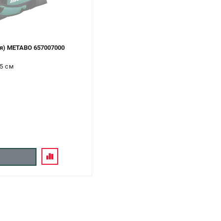
я) METABO 657007000
5 см