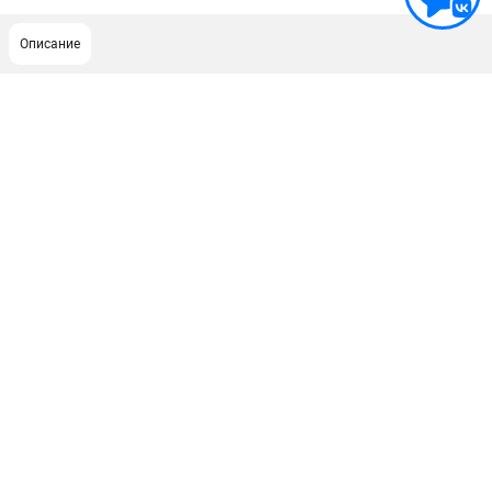
Описание
ПОДДЕРЖКА
Сервисный центр
ИНФОРМАЦИЯ
Юридическим лицам
Контакты
Правила обмена и возврата
Способы оплаты
О компании
О бренде
Политика обработки персональных данных