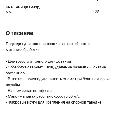
О компании
Внешний диаметр,
О бренде
мм
125
Политика обработки персональных данных
Новости
Программа бонусов
Описание
Как нас найти
Подходит для использования во всех областях
Пользовательское соглашение
металлообработки
СЕТЕВОЙ ЭЛЕКТРОИНСТРУМЕНТ
- Для грубого и тонкого шлифования
- Обработка сварных швов, удаление ржавчины, снятие
Угловые шлифмашины (УШМ)
заусенцев
Перфораторы
- Высокая производительность съема при большом сроке
службы
Дрели
- Равномерная шлифовка
Лобзики
- Максимальная рабочая скорость 80 м/с
Пылесосы
- Фибровые круги для крепления на опорной тарелке!
АККУМУЛЯТОРНЫЙ ИНСТРУМЕНТ
Аккумуляторные шуруповерты