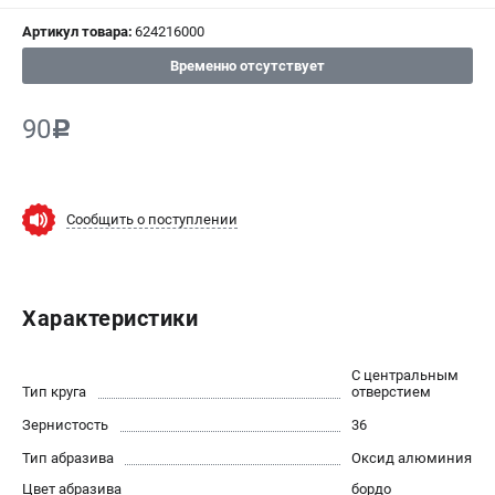
Артикул товара:
624216000
СРАВНЕНИЕ
(
0
)
Временно отсутствует
ИЗБРАННОЕ
(
0
)
90
c
МАГАЗИНЫ
СЕРВИС
Сообщить о поступлении
ПОДДЕРЖКА
Сервисный центр
Характеристики
ИНФОРМАЦИЯ
С центральным
Юридическим лицам
Тип круга
отверстием
Контакты
Зернистость
36
Правила обмена и возврата
Тип абразива
Оксид алюминия
Способы оплаты
Цвет абразива
бордо