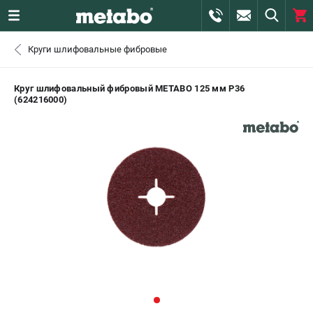
0 
Круги шлифовальные фибровые
₽
САНКТ-ПЕТЕРБУРГ
Круг шлифовальный фибровый METABO 125 мм P36
(624216000)
+7 (812) 407-39-48
- ЗАКАЗ ИЗДЕЛИЙ
+7 (911) 360-06-14 | +7 (8112) 59-10-67
- ЗАКАЗ ЗАПЧАСТЕЙ
ЗАКАЗАТЬ ЗАПЧАСТЬ
ВХОД ИЛИ РЕГИСТРАЦИЯ
КАТАЛОГ
АКЦИИ