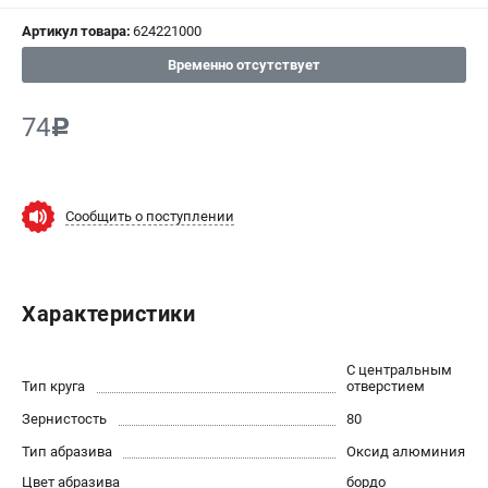
Артикул товара:
624221000
СРАВНЕНИЕ
(
0
)
Временно отсутствует
ИЗБРАННОЕ
(
0
)
74
c
МАГАЗИНЫ
СЕРВИС
Сообщить о поступлении
ПОДДЕРЖКА
Сервисный центр
Характеристики
ИНФОРМАЦИЯ
С центральным
Юридическим лицам
Тип круга
отверстием
Контакты
Зернистость
80
Правила обмена и возврата
Тип абразива
Оксид алюминия
Способы оплаты
Цвет абразива
бордо