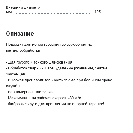
О компании
Внешний диаметр,
О бренде
мм
125
Политика обработки персональных данных
Новости
Программа бонусов
Описание
Пользовательское соглашение
Подходит для использования во всех областях
металлообработки
СЕТЕВОЙ ЭЛЕКТРОИНСТРУМЕНТ
- Для грубого и тонкого шлифования
Угловые шлифмашины (УШМ)
- Обработка сварных швов, удаление ржавчины, снятие
Перфораторы
заусенцев
Дрели
- Высокая производительность съема при большом сроке
службы
Лобзики
- Равномерная шлифовка
Пылесосы
- Максимальная рабочая скорость 80 м/с
- Фибровые круги для крепления на опорной тарелке!
АККУМУЛЯТОРНЫЙ ИНСТРУМЕНТ
Аккумуляторные шуруповерты
Аккумуляторные перфораторы