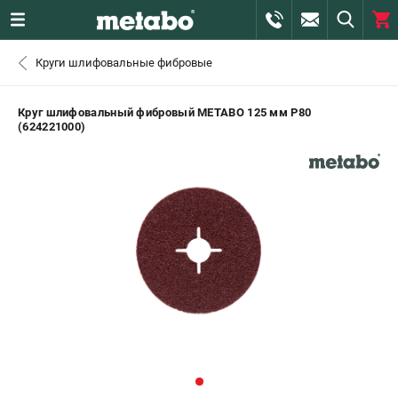
0 
Круги шлифовальные фибровые
₽
ПОМОНА
Круг шлифовальный фибровый METABO 125 мм P80
(624221000)
+7 (800) 550-70-46
- ЗАКАЗ ИЗДЕЛИЙ
+7 (911) 360-06-14 | +7 (8112) 59-10-67
- ЗАКАЗ ЗАПЧАСТЕЙ
ЗАКАЗАТЬ ЗАПЧАСТЬ
ВХОД ИЛИ РЕГИСТРАЦИЯ
КАТАЛОГ
АКЦИИ