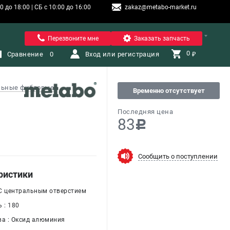
 до 18:00 | СБ с 10:00 до 16:00
zakaz@metabo-market.ru
Санкт-Петербург
Перезвоните мне
Заказать запчасть
0 
Сравнение
0
Вход или регистрация
₽
льные фибровые
Временно отсутствует
Последняя цена
83
c
Сообщить о поступлении
ристики
: С центральным отверстием
 : 180
ва : Оксид алюминия