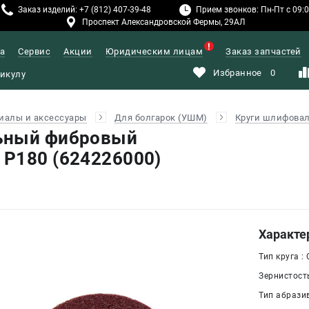
Заказ изделий: +7 (812) 407-39-48
Прием звонков: Пн-Пт с 09:00
Проспект Александровской Фермы, 29АЛ
а
Сервис
Акции
Юридическим лицам
Заказ запчастей
Избранное
0
иалы и аксессуары
Для болгарок (УШМ)
Круги шлифова
ьный фибровый
P180 (624226000)
Характе
Тип круга 
Зернистость
Тип абрази