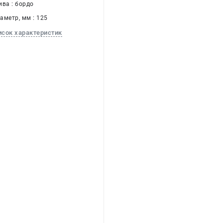
ива : бордо
аметр, мм : 125
исок характеристик