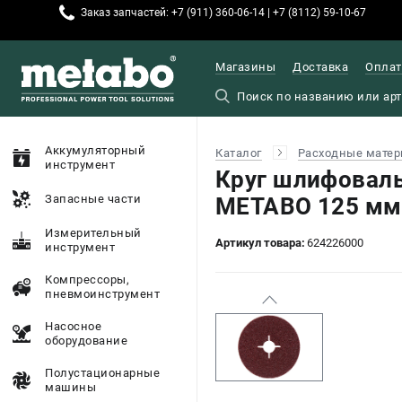
Заказ запчастей: +7 (911) 360-06-14 | +7 (8112) 59-10-67
Магазины
Доставка
Оплат
Аккумуляторный
Каталог
Расходные матер
инструмент
Круг шлифовал
Запасные части
METABO 125 мм 
Измерительный
Артикул товара:
624226000
инструмент
Компрессоры,
пневмоинструмент
Насосное
оборудование
Полустационарные
машины