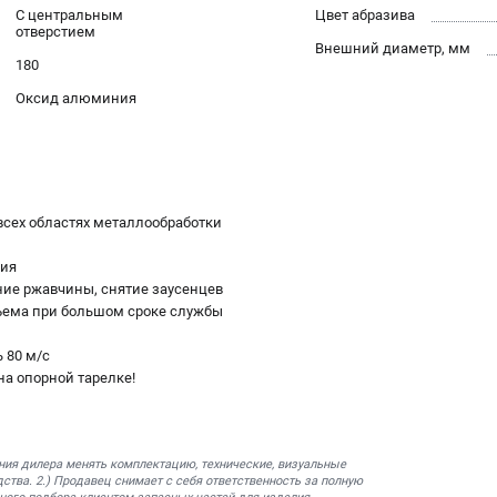
С центральным
Цвет абразива
отверстием
Внешний диаметр, мм
180
Оксид алюминия
всех областях металлообработки
ния
ние ржавчины, снятие заусенцев
ъема при большом сроке службы
 80 м/с
на опорной тарелке!
ния дилера менять комплектацию, технические, визуальные
ства. 2.) Продавец снимает с себя ответственность за полную