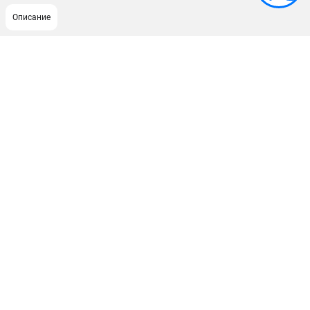
Описание
ПОДДЕРЖКА
Сервисный центр
ИНФОРМАЦИЯ
Юридическим лицам
Контакты
Правила обмена и возврата
Способы оплаты
О компании
О бренде
Политика обработки персональных данных