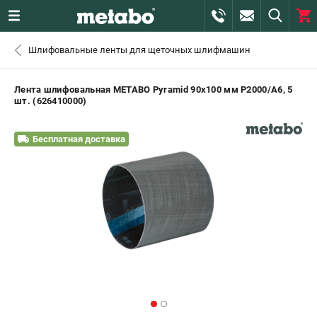
0 
Шлифовальные ленты для щеточных шлифмашин
₽
САНКТ-ПЕТЕРБУРГ
Лента шлифовальная METABO Pyramid 90x100 мм P2000/A6, 5
шт. (626410000)
+7 (812) 407-39-48
- ЗАКАЗ ИЗДЕЛИЙ
Бесплатная доставка
+7 (911) 360-06-14 | +7 (8112) 59-10-67
- ЗАКАЗ ЗАПЧАСТЕЙ
ЗАКАЗАТЬ ЗАПЧАСТЬ
ВХОД ИЛИ РЕГИСТРАЦИЯ
КАТАЛОГ
АКЦИИ