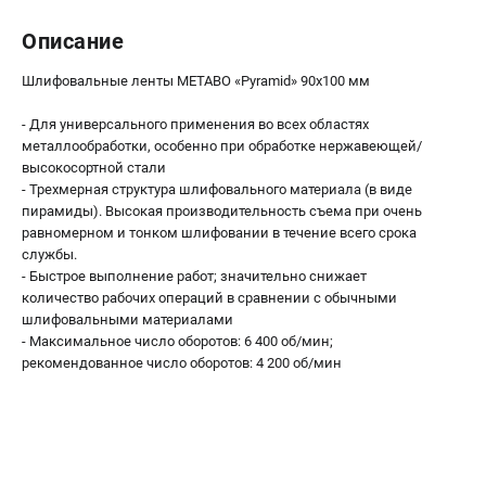
О компании
О бренде
Описание
Политика обработки персональных данных
Шлифовальные ленты METABO «Pyramid» 90x100 мм
Новости
Программа бонусов
- Для универсального применения во всех областях
Как нас найти
металлообработки, особенно при обработке нержавеющей/
высокосортной стали
Пользовательское соглашение
- Трехмерная структура шлифовального материала (в виде
пирамиды). Высокая производительность съема при очень
СЕТЕВОЙ ЭЛЕКТРОИНСТРУМЕНТ
равномерном и тонком шлифовании в течение всего срока
службы.
Угловые шлифмашины (УШМ)
- Быстрое выполнение работ; значительно снижает
Перфораторы
количество рабочих операций в сравнении с обычными
Дрели
шлифовальными материалами
- Максимальное число оборотов: 6 400 об/мин;
Лобзики
рекомендованное число оборотов: 4 200 об/мин
Пылесосы
АККУМУЛЯТОРНЫЙ ИНСТРУМЕНТ
Аккумуляторные шуруповерты