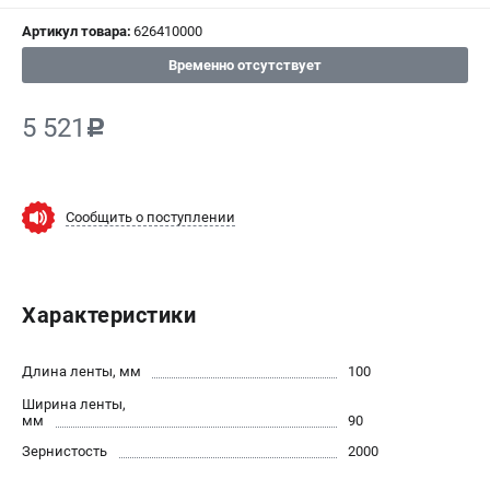
Артикул товара:
626410000
СРАВНЕНИЕ
(
0
)
Временно отсутствует
ИЗБРАННОЕ
(
0
)
5 521
c
МАГАЗИНЫ
СЕРВИС
Сообщить о поступлении
ПОДДЕРЖКА
Сервисный центр
Характеристики
ИНФОРМАЦИЯ
Длина ленты, мм
100
Юридическим лицам
Ширина ленты,
Контакты
мм
90
Правила обмена и возврата
Зернистость
2000
Способы оплаты