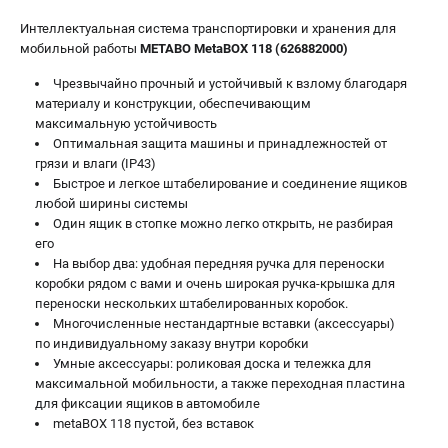
О компании
Интеллектуальная система транспортировки и хранения для
О бренде
мобильной работы
METABO MetaBOX 118 (626882000)
Политика обработки персональных данных
Новости
Чрезвычайно прочный и устойчивый к взлому благодаря
материалу и конструкции, обеспечивающим
Программа бонусов
максимальную устойчивость
Как нас найти
Оптимальная защита машины и принадлежностей от
Пользовательское соглашение
грязи и влаги (IP43)
Быстрое и легкое штабелирование и соединение ящиков
любой ширины системы
СЕТЕВОЙ ЭЛЕКТРОИНСТРУМЕНТ
Один ящик в стопке можно легко открыть, не разбирая
Угловые шлифмашины (УШМ)
его
На выбор два: удобная передняя ручка для переноски
Перфораторы
коробки рядом с вами и очень широкая ручка-крышка для
Дрели
переноски нескольких штабелированных коробок.
Лобзики
Многочисленные нестандартные вставки (аксессуары)
Пылесосы
по индивидуальному заказу внутри коробки
Умные аксессуары: роликовая доска и тележка для
максимальной мобильности, а также переходная пластина
АККУМУЛЯТОРНЫЙ ИНСТРУМЕНТ
для фиксации ящиков в автомобиле
metaBOX 118 пустой, без вставок
Аккумуляторные шуруповерты