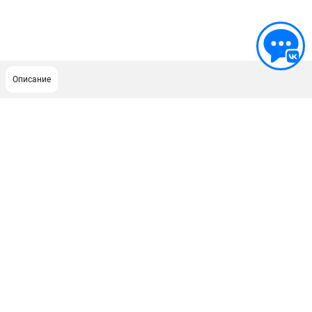
Описание
ПОДДЕРЖКА
Сервисный центр
ИНФОРМАЦИЯ
Юридическим лицам
Контакты
Правила обмена и возврата
Способы оплаты