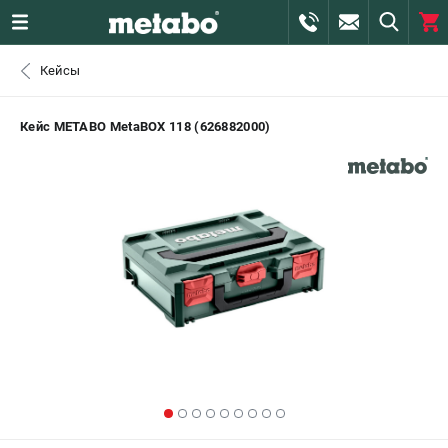
0 
Кейсы
₽
САНКТ-ПЕТЕРБУРГ
Кейс METABO MetaBOX 118 (626882000)
+7 (812) 407-39-48
- ЗАКАЗ ИЗДЕЛИЙ
+7 (911) 360-06-14 | +7 (8112) 59-10-67
- ЗАКАЗ ЗАПЧАСТЕЙ
ЗАКАЗАТЬ ЗАПЧАСТЬ
ВХОД ИЛИ РЕГИСТРАЦИЯ
КАТАЛОГ
АКЦИИ