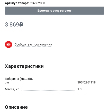
Артикул товара:
626882000
СРАВНЕНИЕ
(
0
)
Временно отсутствует
ИЗБРАННОЕ
(
0
)
3 869
c
МАГАЗИНЫ
Сообщить о поступлении
СЕРВИС
ПОДДЕРЖКА
Характеристики
Сервисный центр
ИНФОРМАЦИЯ
Габариты (ДхШхВ),
см
396*296*118
Юридическим лицам
Масса, кг
1.3
Контакты
Правила обмена и возврата
Способы оплаты
Описание