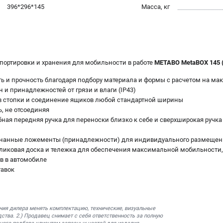
396*296*145
Масса, кг
портировки и хранения для мобильности в работе
METABO MetaBOX 145 
 и прочность благодаря подбору материала и формы с расчетом на ма
и принадлежностей от грязи и влаги (IP43)
 в стопки и соединение ящиков любой стандартной ширины
ь, не отсоединяя
бная передняя ручка для переноски близко к себе и сверхширокая ручк
гнанные ложементы (принадлежности) для индивидуального размещен
иковая доска и тележка для обеспечения максимальной мобильности,
в в автомобиле
тавок
ния дилера менять комплектацию, технические, визуальные
ства. 2.) Продавец снимает с себя ответственность за полную