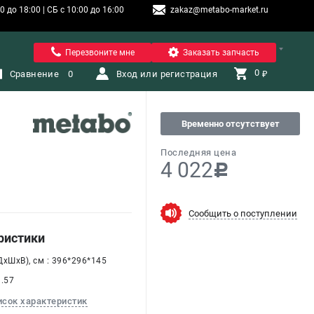
 до 18:00 | СБ с 10:00 до 16:00
zakaz@metabo-market.ru
Санкт-Петербург
Перезвоните мне
Заказать запчасть
0 
Сравнение
0
Вход или регистрация
₽
Временно отсутствует
Последняя цена
4 022
c
Сообщить о поступлении
ристики
хШхВ), см : 396*296*145
1.57
исок характеристик