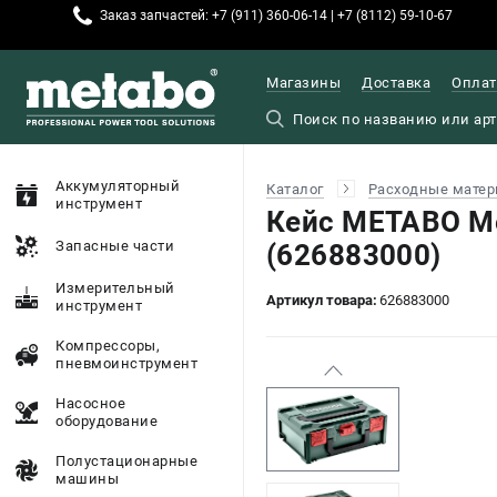
Заказ запчастей: +7 (911) 360-06-14 | +7 (8112) 59-10-67
Магазины
Доставка
Оплат
Аккумуляторный
Каталог
Расходные матер
инструмент
Кейс METABO M
Запасные части
(626883000)
Измерительный
Артикул товара:
626883000
инструмент
Компрессоры,
пневмоинструмент
Насосное
оборудование
Полустационарные
машины