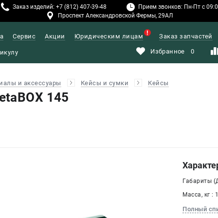
Заказ изделий: +7 (812) 407-39-48
Прием звонков: Пн-Пт с 09:00
Проспект Александровской Фермы, 29АЛ
а
Сервис
Акции
Юридическим лицам
Заказ запчастей
Избранное
0
иалы и аксессуары
Кейсы и сумки
Кейсы
etaBOX 145
Характе
Габариты (Д
Масса, кг : 
Полный сп