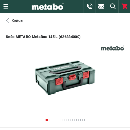
0 
Кейсы
₽
САНКТ-ПЕТЕРБУРГ
Кейс METABO MetaBox 145 L (626884000)
+7 (812) 407-39-48
- ЗАКАЗ ИЗДЕЛИЙ
+7 (911) 360-06-14 | +7 (8112) 59-10-67
- ЗАКАЗ ЗАПЧАСТЕЙ
ЗАКАЗАТЬ ЗАПЧАСТЬ
ВХОД ИЛИ РЕГИСТРАЦИЯ
КАТАЛОГ
АКЦИИ