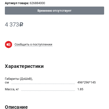
Артикул товара:
626884000
СРАВНЕНИЕ
(
0
)
Временно отсутствует
ИЗБРАННОЕ
(
0
)
4 373
c
МАГАЗИНЫ
Сообщить о поступлении
СЕРВИС
ПОДДЕРЖКА
Характеристики
Сервисный центр
ИНФОРМАЦИЯ
Габариты (ДхШхВ),
см
496*296*145
Юридическим лицам
Масса, кг
1.85
Контакты
Правила обмена и возврата
Способы оплаты
Описание