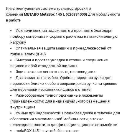
О компании
Интеллектуальная система транспортировки и
О бренде
хранения
METABO MetaBox 145 L (626884000)
для мобильности
Политика обработки персональных данных
в работе
Новости
Исключительная надежность и прочность благодаря
Программа бонусов
подбору материала и формы с расчетом на максимальную
Как нас найти
нагрузку
Пользовательское соглашение
Оптимальная защита машин и принадлежностей от
грязи и влаги (IP43)
Быстрая и простая укладка в стопки и соединение
СЕТЕВОЙ ЭЛЕКТРОИНСТРУМЕНТ
ящиков любой стандартной ширины
Угловые шлифмашины (УШМ)
Ящик в стопке легко открыть, не отсоединяя
Два варианта на выбор: Удобная передняя ручка для
Перфораторы
переноски близко к себе и сверхширокая ручка на крышке
Дрели
для переноски нескольких ящиков в стопке
Лобзики
Разнообразные точно подогнанные ложементы
Пылесосы
(принадлежности) для индивидуального размещения
внутри ящика
Умные принадлежности: Роликовая доска и тележка для
АККУМУЛЯТОРНЫЙ ИНСТРУМЕНТ
обеспечения максимальной мобильности, а также
переходная пластина для фиксации ящиков в автомобиле
Аккумуляторные шуруповерты
metaBOX 145 L, пустой, без вставок