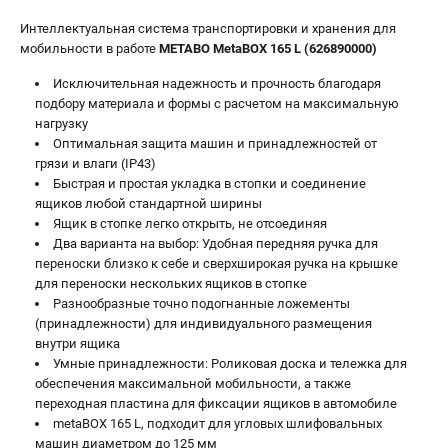
О компании
Интеллектуальная система транспортировки и хранения для
О бренде
мобильности в работе
METABO MetaBOX 165 L (626890000)
Политика обработки персональных данных
Новости
Исключительная надежность и прочность благодаря
подбору материала и формы с расчетом на максимальную
Программа бонусов
нагрузку
Как нас найти
Оптимальная защита машин и принадлежностей от
Пользовательское соглашение
грязи и влаги (IP43)
Быстрая и простая укладка в стопки и соединение
ящиков любой стандартной ширины
СЕТЕВОЙ ЭЛЕКТРОИНСТРУМЕНТ
Ящик в стопке легко открыть, не отсоединяя
Угловые шлифмашины (УШМ)
Два варианта на выбор: Удобная передняя ручка для
переноски близко к себе и сверхширокая ручка на крышке
Перфораторы
для переноски нескольких ящиков в стопке
Дрели
Разнообразные точно подогнанные ложементы
Лобзики
(принадлежности) для индивидуального размещения
Пылесосы
внутри ящика
Умные принадлежности: Роликовая доска и тележка для
обеспечения максимальной мобильности, а также
АККУМУЛЯТОРНЫЙ ИНСТРУМЕНТ
переходная пластина для фиксации ящиков в автомобиле
metaBOX 165 L, подходит для угловых шлифовальных
Аккумуляторные шуруповерты
машин диаметром до 125 мм