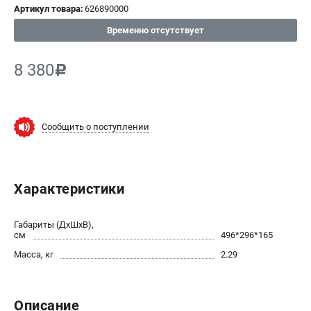
Артикул товара:
626890000
СРАВНЕНИЕ
(
0
)
Временно отсутствует
ИЗБРАННОЕ
(
0
)
8 380
c
МАГАЗИНЫ
Сообщить о поступлении
СЕРВИС
ПОДДЕРЖКА
Характеристики
Сервисный центр
ИНФОРМАЦИЯ
Габариты (ДхШхВ),
см
496*296*165
Юридическим лицам
Масса, кг
2.29
Контакты
Правила обмена и возврата
Способы оплаты
Описание