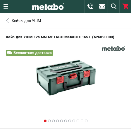
0 
Кейсы для УШМ
₽
САНКТ-ПЕТЕРБУРГ
Кейс для УШМ 125 мм METABO MetaBOX 165 L (626890000)
+7 (812) 407-39-48
- ЗАКАЗ ИЗДЕЛИЙ
Бесплатная доставка
+7 (911) 360-06-14 | +7 (8112) 59-10-67
- ЗАКАЗ ЗАПЧАСТЕЙ
ЗАКАЗАТЬ ЗАПЧАСТЬ
ВХОД ИЛИ РЕГИСТРАЦИЯ
КАТАЛОГ
АКЦИИ