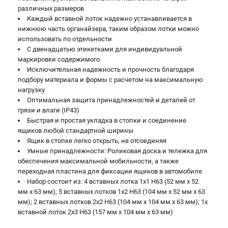
Аккумуляторные перфораторы
различных размеров
Аккумуляторные УШМ
Каждый вставной лоток надежно устанавливается в
Наборы инструмента
нижнюю часть органайзера, таким образом лотки можно
использовать по отдельности
Аккумуляторные лобзики
С двенадцатью этикетками для индивидуальной
маркировки содержимого
РАСХОДНЫЕ МАТЕРИАЛЫ И АКСЕССУАРЫ
Исключительная надежность и прочность благодаря
подбору материала и формы с расчетом на максимальную
Аккумуляторы и зарядные устройства
нагрузку
Запчасти для изделий
Оптимальная защита принадлежностей и деталей от
Кейсы и сумки
грязи и влаги (IP43)
Быстрая и простая укладка в стопки и соединение
ящиков любой стандартной ширины
Ящик в стопке легко открыть, не отсоединяя
ТЕЛЕФОН (САНКТ-ПЕТЕРБУРГ)
Умные принадлежности: Роликовая доска и тележка для
+7 (812) 407-39-48
обеспечения максимальной мобильности, а также
Информация размещённая на сайте не является публичной
переходная пластина для фиксации ящиков в автомобиле
офертой.
Набор состоит из: 4 вставных лотка 1x1 H63 (52 мм x 52
8 (812) 318-40-26
8 (800) 550-70-46
мм x 63 мм); 5 вставных лотков 1x2 H63 (104 мм x 52 мм x 63
Режим работы колл-центра:
мм); 2 вставных лотков 2x2 H63 (104 мм x 104 мм x 63 мм); 1x
пн-пт - с 9:00 до 18:00
вставной лоток 2x3 H63 (157 мм x 104 мм x 63 мм)
сб - с 10:00 до 16:00
вс - выходной