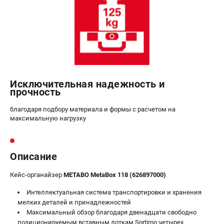
О компании
О бренде
Политика обработки персональных данных
Новости
Программа бонусов
Как нас найти
Пользовательское соглашение
Исключительная надежность и
прочность
СЕТЕВОЙ ЭЛЕКТРОИНСТРУМЕНТ
благодаря подбору материала и формы с расчетом на
максимальную нагрузку
Угловые шлифмашины (УШМ)
Перфораторы
Дрели
Описание
Лобзики
Пылесосы
Кейс-органайзер
METABO MetaBox 118 (626897000)
Интеллектуальная система транспортировки и хранения
АККУМУЛЯТОРНЫЙ ИНСТРУМЕНТ
мелких деталей и принадлежностей
Максимальный обзор благодаря двенадцати свободно
Аккумуляторные шуруповерты
позиционируемым вставным лоткам Sortimo четырех