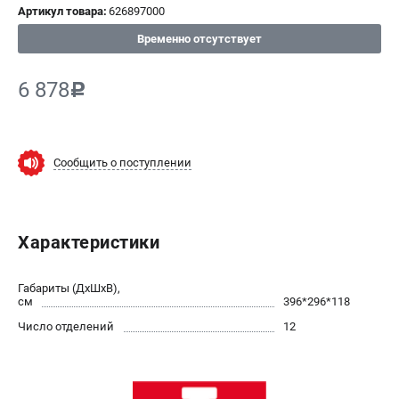
Артикул товара:
626897000
СРАВНЕНИЕ
(
0
)
Временно отсутствует
ИЗБРАННОЕ
(
0
)
6 878
c
МАГАЗИНЫ
Сообщить о поступлении
СЕРВИС
ПОДДЕРЖКА
Характеристики
Сервисный центр
ИНФОРМАЦИЯ
Габариты (ДхШхВ),
см
396*296*118
Юридическим лицам
Число отделений
12
Контакты
Правила обмена и возврата
Способы оплаты