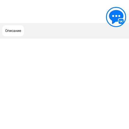
Описание
ПОДДЕРЖКА
Сервисный центр
ИНФОРМАЦИЯ
Юридическим лицам
Контакты
Правила обмена и возврата
Способы оплаты