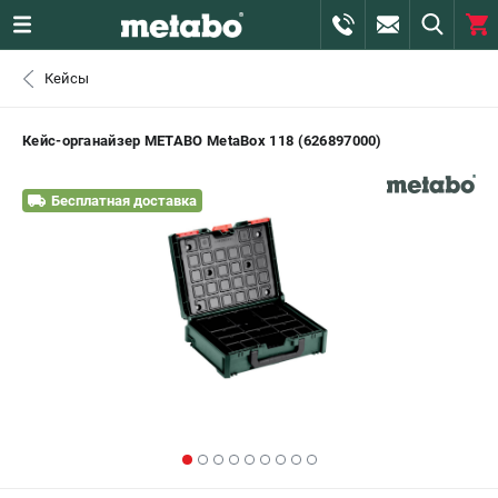
0 
Кейсы
₽
САНКТ-ПЕТЕРБУРГ
Кейс-органайзер METABO MetaBox 118 (626897000)
+7 (812) 407-39-48
- ЗАКАЗ ИЗДЕЛИЙ
Бесплатная доставка
+7 (911) 360-06-14 | +7 (8112) 59-10-67
- ЗАКАЗ ЗАПЧАСТЕЙ
ЗАКАЗАТЬ ЗАПЧАСТЬ
ВХОД ИЛИ РЕГИСТРАЦИЯ
КАТАЛОГ
АКЦИИ