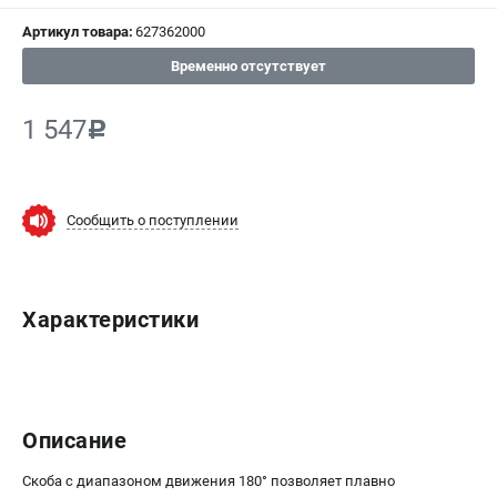
Артикул товара:
627362000
СРАВНЕНИЕ
(
0
)
Временно отсутствует
ИЗБРАННОЕ
(
0
)
1 547
c
МАГАЗИНЫ
СЕРВИС
Сообщить о поступлении
ПОДДЕРЖКА
Сервисный центр
Характеристики
ИНФОРМАЦИЯ
Юридическим лицам
Контакты
Описание
Правила обмена и возврата
Способы оплаты
Скоба с диапазоном движения 180° позволяет плавно