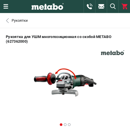
0 
Рукоятки
₽
САНКТ-ПЕТЕРБУРГ
Рукоятка для УШМ многопозиционная со скобой METABO
(627362000)
+7 (812) 407-39-48
- ЗАКАЗ ИЗДЕЛИЙ
+7 (911) 360-06-14 | +7 (8112) 59-10-67
- ЗАКАЗ ЗАПЧАСТЕЙ
ЗАКАЗАТЬ ЗАПЧАСТЬ
ВХОД ИЛИ РЕГИСТРАЦИЯ
КАТАЛОГ
АКЦИИ