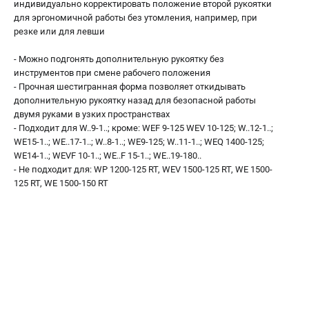
индивидуально корректировать положение второй рукоятки
О компании
для эргономичной работы без утомления, например, при
О бренде
резке или для левши
Политика обработки персональных данных
Новости
- Можно подгонять дополнительную рукоятку без
инструментов при смене рабочего положения
Программа бонусов
- Прочная шестигранная форма позволяет откидывать
Как нас найти
дополнительную рукоятку назад для безопасной работы
Пользовательское соглашение
двумя руками в узких пространствах
- Подходит для W..9-1..; кроме: WEF 9-125 WEV 10-125; W..12-1..;
WE15-1..; WE..17-1..; W..8-1..; WE9-125; W..11-1..; WEQ 1400-125;
СЕТЕВОЙ ЭЛЕКТРОИНСТРУМЕНТ
WE14-1..; WEVF 10-1..; WE..F 15-1..; WE..19-180..
Угловые шлифмашины (УШМ)
- Не подходит для: WP 1200-125 RT, WEV 1500-125 RT, WE 1500-
125 RT, WE 1500-150 RT
Перфораторы
Дрели
Лобзики
Пылесосы
АККУМУЛЯТОРНЫЙ ИНСТРУМЕНТ
Аккумуляторные шуруповерты