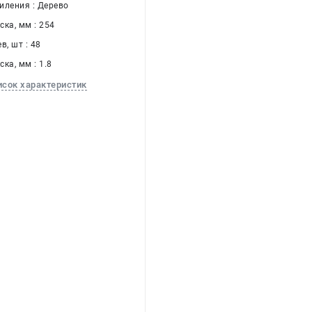
иления : Дерево
ка, мм : 254
в, шт : 48
ка, мм : 1.8
исок характеристик