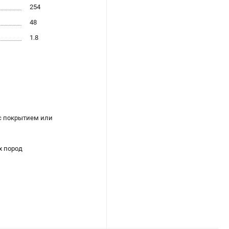
254
48
1.8
с покрытием или
х пород