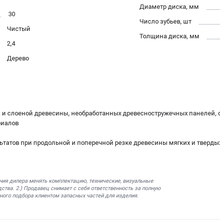
Диаметр диска, мм
30
Число зубьев, шт
Чистый
Толщина диска, мм
2,4
Дерево
 и слоеной древесины, необработанных древесностружечных панелей, 
риалов
льтатов при продольной и поперечной резке древесины мягких и тверды
ния дилера менять комплектацию, технические, визуальные
ства. 2.) Продавец снимает с себя ответственность за полную
ного подбора клиентом запасных частей для изделия.