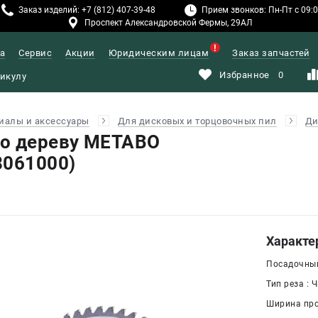
Заказ изделий: +7 (812) 407-39-48
Прием звонков: Пн-Пт с 09:00
Проспект Александровской Фермы, 29АЛ
а
Сервис
Акции
Юридическим лицам
Заказ запчастей
Избранное
0
иалы и аксессуары
Для дисковых и торцовочных пил
Ди
по дереву METABO
8061000)
Характе
Посадочный
Тип реза : 
Ширина проп