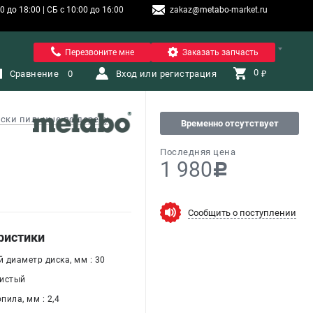
 до 18:00 | СБ с 10:00 до 16:00
zakaz@metabo-market.ru
Санкт-Петербург
Перезвоните мне
Заказать запчасть
0 
Сравнение
0
Вход или регистрация
₽
ски пильные по дереву
Временно отсутствует
Последняя цена
1 980
c
Сообщить о поступлении
ристики
 диаметр диска, мм : 30
Чистый
ила, мм : 2,4