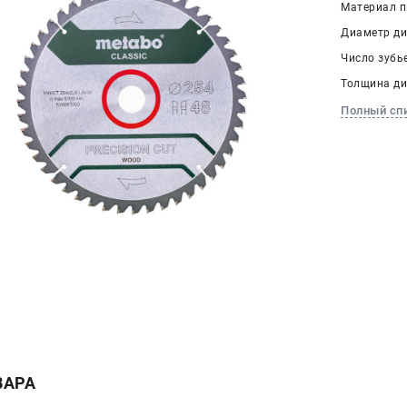
Материал п
Диаметр дис
Число зубье
Толщина дис
Полный сп
ВАРА