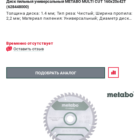
Диск пильный универсальный METABO MULTI CUT 160х20х42T
(628448000)
СРАВНЕНИЕ
(
0
)
Толщина диска: 1.4 мм; Тип реза: Чистый; Ширина пропила:
2,2 мм; Материал пиления: Универсальный; Диаметр диска:
160 мм; Число зубьев: 42 шт
ИЗБРАННОЕ
(
0
)
МАГАЗИНЫ
Временно отсутствует
Оставить отзыв
СЕРВИС
ПОДОБРАТЬ АНАЛОГ
ПОДДЕРЖКА
Сервисный центр
ИНФОРМАЦИЯ
Юридическим лицам
Контакты
Правила обмена и возврата
Способы оплаты