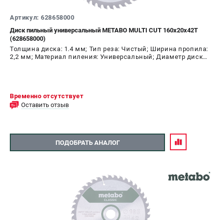
О компании
О бренде
Артикул: 628658000
Политика обработки персональных данных
Диск пильный универсальный METABO MULTI CUT 160х20х42T
(628658000)
Новости
Толщина диска: 1.4 мм; Тип реза: Чистый; Ширина пропила:
Программа бонусов
2,2 мм; Материал пиления: Универсальный; Диаметр диска:
Как нас найти
160 мм; Число зубьев: 42 шт
Пользовательское соглашение
Временно отсутствует
СЕТЕВОЙ ЭЛЕКТРОИНСТРУМЕНТ
Оставить отзыв
Угловые шлифмашины (УШМ)
Перфораторы
ПОДОБРАТЬ АНАЛОГ
Дрели
Лобзики
Пылесосы
АККУМУЛЯТОРНЫЙ ИНСТРУМЕНТ
Аккумуляторные шуруповерты