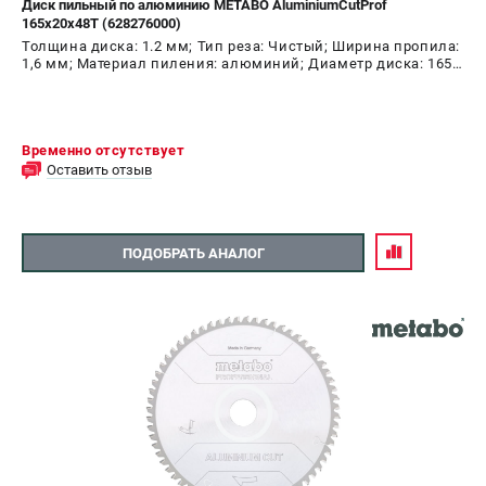
Диск пильный по алюминию METABO AluminiumCutProf
165х20х48Т (628276000)
СРАВНЕНИЕ
(
0
)
Толщина диска: 1.2 мм; Тип реза: Чистый; Ширина пропила:
1,6 мм; Материал пиления: алюминий; Диаметр диска: 165
мм; Число зубьев: 48 шт
ИЗБРАННОЕ
(
0
)
МАГАЗИНЫ
Временно отсутствует
Оставить отзыв
СЕРВИС
ПОДОБРАТЬ АНАЛОГ
ПОДДЕРЖКА
Сервисный центр
ИНФОРМАЦИЯ
Юридическим лицам
Контакты
Правила обмена и возврата
Способы оплаты