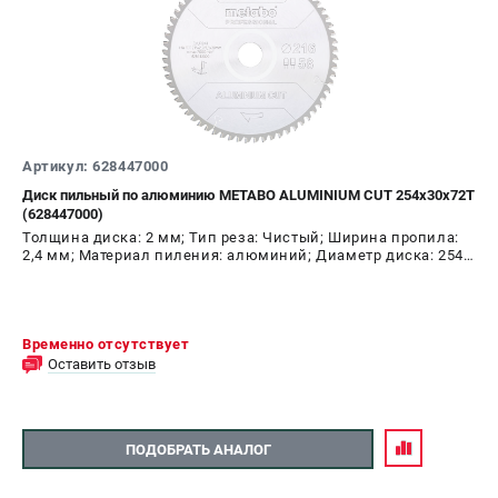
ЗАКАЗ ЗАПЧАСТЕЙ
+7 (911) 360-06-14 | +7 (8112) 59-10-67
zakaz@metabo-market.ru
Артикул: 628447000
Диск пильный по алюминию METABO ALUMINIUM CUT 254х30х72T
(628447000)
Толщина диска: 2 мм; Тип реза: Чистый; Ширина пропила:
2,4 мм; Материал пиления: алюминий; Диаметр диска: 254
мм; Число зубьев: 72 шт
Временно отсутствует
Оставить отзыв
ПОДОБРАТЬ АНАЛОГ