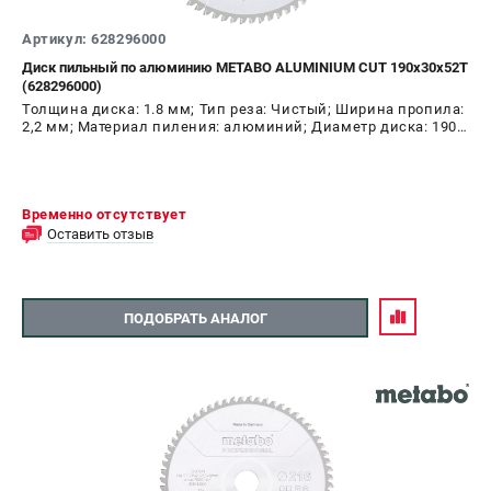
О компании
О бренде
Артикул: 628296000
Политика обработки персональных данных
Диск пильный по алюминию METABO ALUMINIUM CUT 190х30х52T
(628296000)
Новости
Толщина диска: 1.8 мм; Тип реза: Чистый; Ширина пропила:
Программа бонусов
2,2 мм; Материал пиления: алюминий; Диаметр диска: 190
Как нас найти
мм; Число зубьев: 52 шт
Пользовательское соглашение
Временно отсутствует
СЕТЕВОЙ ЭЛЕКТРОИНСТРУМЕНТ
Оставить отзыв
Угловые шлифмашины (УШМ)
Перфораторы
ПОДОБРАТЬ АНАЛОГ
Дрели
Лобзики
Пылесосы
АККУМУЛЯТОРНЫЙ ИНСТРУМЕНТ
Аккумуляторные шуруповерты