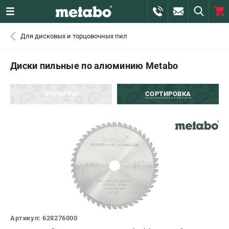
0 
Для дисковых и торцовочных пил
₽
САНКТ-ПЕТЕРБУРГ
Диски пильные по алюминию Metabo
+7 (812) 407-39-48
- ЗАКАЗ ИЗДЕЛИЙ
ФИЛЬТРЫ
СОРТИРОВКА
+7 (911) 360-06-14 | +7 (8112) 59-10-67
- ЗАКАЗ ЗАПЧАСТЕЙ
ЗАКАЗАТЬ ЗАПЧАСТЬ
ВХОД ИЛИ РЕГИСТРАЦИЯ
КАТАЛОГ
Артикул: 628276000
АКЦИИ