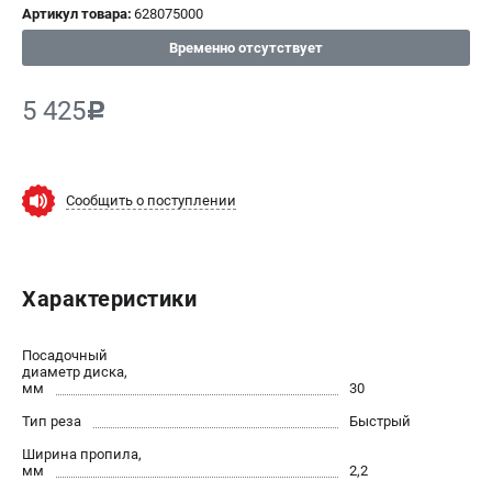
Артикул товара:
628075000
СРАВНЕНИЕ
(
0
)
Временно отсутствует
ИЗБРАННОЕ
(
0
)
5 425
c
МАГАЗИНЫ
Сообщить о поступлении
СЕРВИС
ПОДДЕРЖКА
Характеристики
Сервисный центр
ИНФОРМАЦИЯ
Посадочный
диаметр диска,
мм
Юридическим лицам
30
Контакты
Тип реза
Быстрый
Правила обмена и возврата
Ширина пропила,
мм
Способы оплаты
2,2