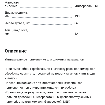
О компании
Материал
пиления
Универсальный
О бренде
Диаметр диска,
Политика обработки персональных данных
мм
190
Новости
Число зубьев, шт
36
Программа бонусов
Толщина диска,
Пользовательское соглашение
мм
1.4
СЕТЕВОЙ ЭЛЕКТРОИНСТРУМЕНТ
Описание
Угловые шлифмашины (УШМ)
Перфораторы
Универсальное применение для сложных материалов
Дрели
Лобзики
- При высочайших требованиях к качеству реза, например, при
обработке ламината, профилей из пластика, алюминия, меди
Пылесосы
и латуни
- Идеально подходит для многочисленных вариантов
АККУМУЛЯТОРНЫЙ ИНСТРУМЕНТ
применения при внутренних отделочных работах
- Превосходные результаты даже при поперечной резке
Аккумуляторные шуруповерты
цельной древесины, необработанных древесностружечных
Аккумуляторные перфораторы
панелей, с покрытием или фанеровкой, МДФ