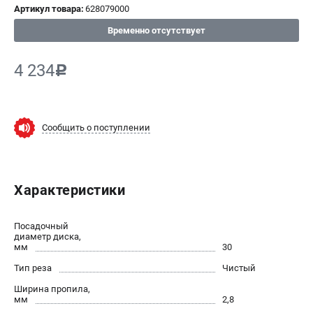
Артикул товара:
628079000
СРАВНЕНИЕ
(
0
)
Временно отсутствует
ИЗБРАННОЕ
(
0
)
4 234
c
МАГАЗИНЫ
Сообщить о поступлении
СЕРВИС
ПОДДЕРЖКА
Характеристики
Сервисный центр
ИНФОРМАЦИЯ
Посадочный
диаметр диска,
мм
Юридическим лицам
30
Контакты
Тип реза
Чистый
Правила обмена и возврата
Ширина пропила,
мм
Способы оплаты
2,8