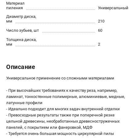
О компании
Материал
пиления
Универсальный
О бренде
Диаметр диска,
Политика обработки персональных данных
мм
210
Новости
Число зубьев, шт
60
Программа бонусов
Толщина диска,
Как нас найти
мм
2
Пользовательское соглашение
СЕТЕВОЙ ЭЛЕКТРОИНСТРУМЕНТ
Описание
Угловые шлифмашины (УШМ)
Универсальное применение со сложными материалами
Перфораторы
Дрели
- При высочайших требованиях к качеству реза, например,
ламинат, тонкостенные полимерные, алюминиевые, медные,
Лобзики
латунные профили
Пылесосы
- Идеально подходит для многих задач внутренней отделки
- Превосходные результаты также при поперечной резке
цельной древесины, необработанных древесностружечных
АККУМУЛЯТОРНЫЙ ИНСТРУМЕНТ
панелей, с покрытием или фанеровкой, МДФ
Аккумуляторные шуруповерты
- Требуется очень большая мощность циркулярной пилы