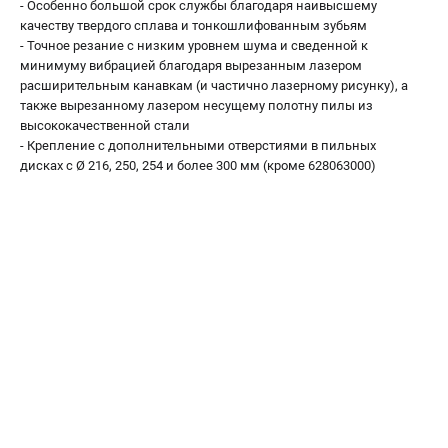
Аккумуляторные перфораторы
- Особенно большой срок службы благодаря наивысшему
качеству твердого сплава и тонкошлифованным зубьям
Аккумуляторные УШМ
- Точное резание с низким уровнем шума и сведенной к
Наборы инструмента
минимуму вибрацией благодаря вырезанным лазером
Аккумуляторные лобзики
расширительным канавкам (и частично лазерному рисунку), а
также вырезанному лазером несущему полотну пилы из
высококачественной стали
РАСХОДНЫЕ МАТЕРИАЛЫ И АКСЕССУАРЫ
- Крепление с дополнительными отверстиями в пильных
Аккумуляторы и зарядные устройства
дисках с Ø 216, 250, 254 и более 300 мм (кроме 628063000)
Запчасти для изделий
Кейсы и сумки
ТЕЛЕФОН (САНКТ-ПЕТЕРБУРГ)
+7 (812) 407-39-48
Информация размещённая на сайте не является публичной
офертой.
8 (812) 318-40-26
8 (800) 550-70-46
Режим работы колл-центра:
пн-пт - с 9:00 до 18:00
сб - с 10:00 до 16:00
вс - выходной