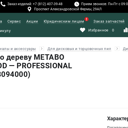
Заказ изделий: +7 (812) 407-39-48
Прием звонков: Пн-Пт с 09:00
Проспект Александровской Фермы, 29АЛ
а
Сервис
Акции
Юридическим лицам
Заказ запчастей
Избранное
0
иалы и аксессуары
Для дисковых и торцовочных пил
Ди
по дереву METABO
D — PROFESSIONAL
8094000)
Характе
Посадочный