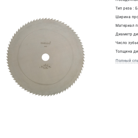
Тип реза : 
Ширина проп
Материал п
Диаметр дис
Число зубье
Толщина дис
Полный сп