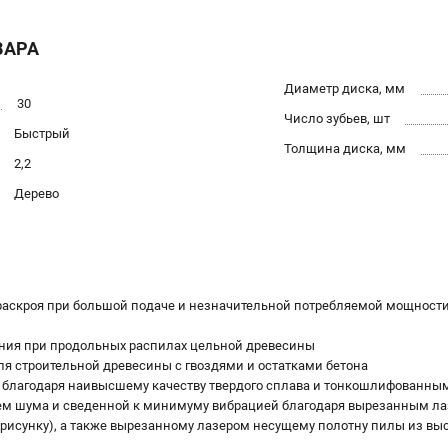
ВАРА
Диаметр диска, мм
30
Число зубьев, шт
Быстрый
Толщина диска, мм
2,2
Дерево
а раскроя при большой подаче и незначительной потребляемой мощност
ания при продольных распилах цельной древесины
ля строительной древесины с гвоздями и остатками бетона
 благодаря наивысшему качеству твердого сплава и тонкошлифованны
внем шума и сведенной к минимуму вибрацией благодаря вырезанным 
 рисунку), а также вырезанному лазером несущему полотну пилы из вы