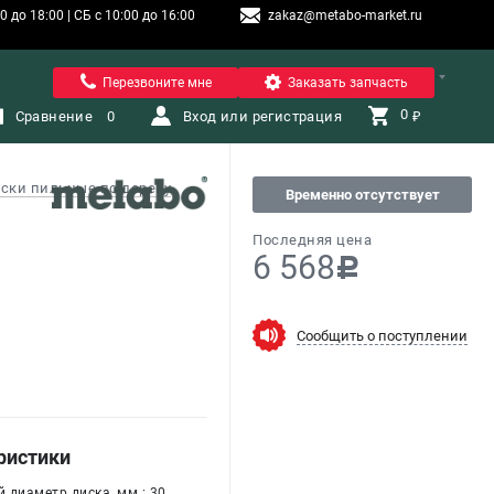
 до 18:00 | СБ с 10:00 до 16:00
zakaz@metabo-market.ru
Санкт-Петербург
Перезвоните мне
Заказать запчасть
0 
Сравнение
0
Вход или регистрация
₽
ски пильные по дереву
Временно отсутствует
Последняя цена
6 568
c
Сообщить о поступлении
ристики
 диаметр диска, мм : 30