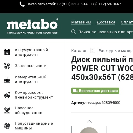
Заказ запчастей: +7 (911) 360-06-14 | +7 (8112) 59-10-67
Магазины
Доставка
Оплат
Аккумуляторный
Каталог
Расходные матер
инструмент
Диск пильный 
Запасные части
POWER CUT WOO
450х30х56T (62
Измерительный
инструмент
Бесплатная доставка
Компрессоры,
пневмоинструмент
Артикул товара:
628094000
Насосное
оборудование
Полустационарные
машины