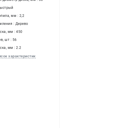
Быстрый
ила, мм : 2,2
иления : Дерево
ка, мм : 450
в, шт : 56
ка, мм : 2.2
исок характеристик