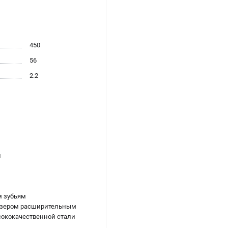
450
56
2.2
и
м зубьям
лазером расширительным
сококачественной стали