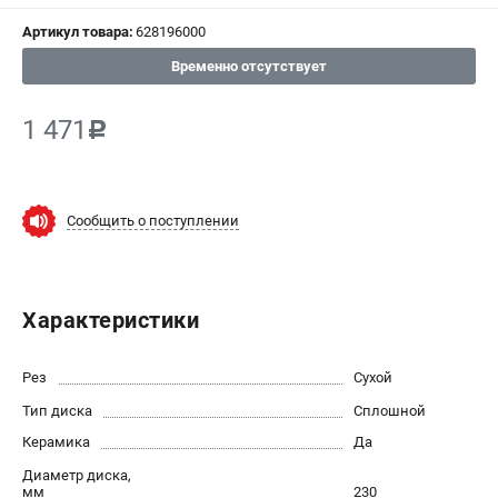
Артикул товара:
628196000
СРАВНЕНИЕ
(
0
)
Временно отсутствует
ИЗБРАННОЕ
(
0
)
1 471
c
МАГАЗИНЫ
СЕРВИС
Сообщить о поступлении
ПОДДЕРЖКА
Сервисный центр
Характеристики
ИНФОРМАЦИЯ
Рез
Сухой
Юридическим лицам
Тип диска
Сплошной
Контакты
Керамика
Да
Правила обмена и возврата
Диаметр диска,
Способы оплаты
мм
230