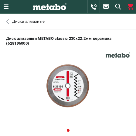
0 
Диски алмазные
₽
САНКТ-ПЕТЕРБУРГ
Диск алмазный METABO classic 230х22.2мм керамика
(628196000)
+7 (812) 407-39-48
- ЗАКАЗ ИЗДЕЛИЙ
+7 (911) 360-06-14 | +7 (8112) 59-10-67
- ЗАКАЗ ЗАПЧАСТЕЙ
ЗАКАЗАТЬ ЗАПЧАСТЬ
ВХОД ИЛИ РЕГИСТРАЦИЯ
КАТАЛОГ
АКЦИИ