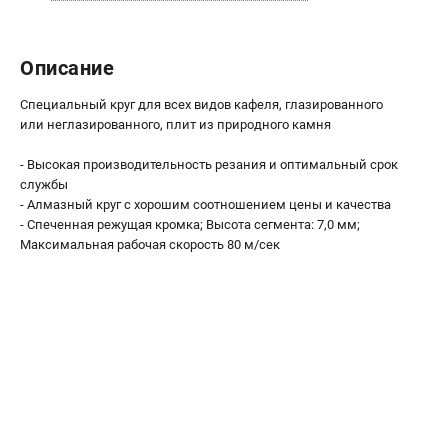
О компании
О бренде
Политика обработки персональных данных
Описание
Новости
Специальный круг для всех видов кафеля, глазированного
Программа бонусов
или неглазированного, плит из природного камня
Как нас найти
Пользовательское соглашение
- Высокая производительность резания и оптимальный срок
службы
- Алмазный круг с хорошим соотношением цены и качества
СЕТЕВОЙ ЭЛЕКТРОИНСТРУМЕНТ
- Спеченная режущая кромка; Высота сегмента: 7,0 мм;
Угловые шлифмашины (УШМ)
Максимальная рабочая скорость 80 м/сек
Перфораторы
Дрели
Лобзики
Пылесосы
АККУМУЛЯТОРНЫЙ ИНСТРУМЕНТ
Аккумуляторные шуруповерты