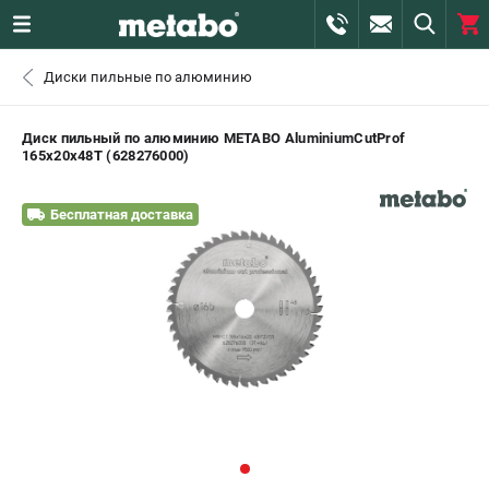
0 
Диски пильные по алюминию
₽
САНКТ-ПЕТЕРБУРГ
Диск пильный по алюминию METABO AluminiumCutProf
165х20х48Т (628276000)
+7 (812) 407-39-48
- ЗАКАЗ ИЗДЕЛИЙ
Бесплатная доставка
+7 (911) 360-06-14 | +7 (8112) 59-10-67
- ЗАКАЗ ЗАПЧАСТЕЙ
ЗАКАЗАТЬ ЗАПЧАСТЬ
ВХОД ИЛИ РЕГИСТРАЦИЯ
КАТАЛОГ
АКЦИИ