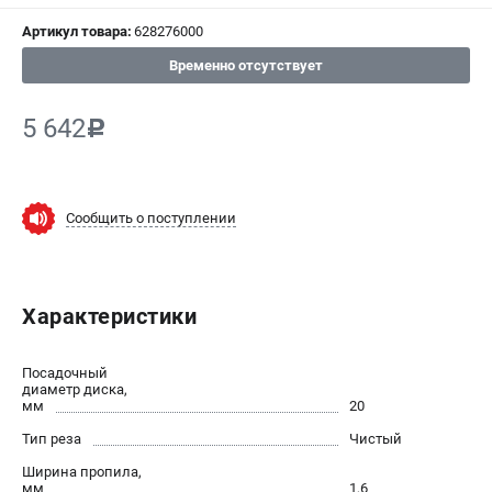
Артикул товара:
628276000
СРАВНЕНИЕ
(
0
)
Временно отсутствует
ИЗБРАННОЕ
(
0
)
5 642
c
МАГАЗИНЫ
СЕРВИС
Сообщить о поступлении
ПОДДЕРЖКА
Сервисный центр
Характеристики
ИНФОРМАЦИЯ
Посадочный
Юридическим лицам
диаметр диска,
мм
20
Контакты
Тип реза
Чистый
Правила обмена и возврата
Способы оплаты
Ширина пропила,
мм
1,6