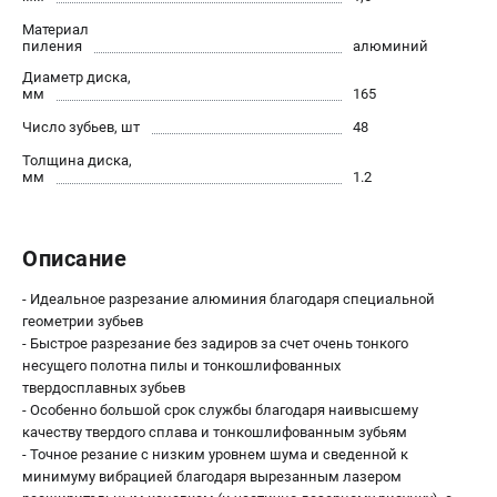
О компании
Материал
О бренде
пиления
алюминий
Политика обработки персональных данных
Диаметр диска,
Новости
мм
165
Программа бонусов
Число зубьев, шт
48
Как нас найти
Толщина диска,
Пользовательское соглашение
мм
1.2
СЕТЕВОЙ ЭЛЕКТРОИНСТРУМЕНТ
Описание
Угловые шлифмашины (УШМ)
Перфораторы
- Идеальное разрезание алюминия благодаря специальной
геометрии зубьев
Дрели
- Быстрое разрезание без задиров за счет очень тонкого
Лобзики
несущего полотна пилы и тонкошлифованных
Пылесосы
твердосплавных зубьев
- Особенно большой срок службы благодаря наивысшему
качеству твердого сплава и тонкошлифованным зубьям
АККУМУЛЯТОРНЫЙ ИНСТРУМЕНТ
- Точное резание с низким уровнем шума и сведенной к
Аккумуляторные шуруповерты
минимуму вибрацией благодаря вырезанным лазером