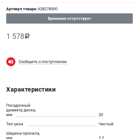
Артикул товара:
628278000
СРАВНЕНИЕ
(
0
)
Временно отсутствует
ИЗБРАННОЕ
(
0
)
1 578
c
МАГАЗИНЫ
СЕРВИС
Сообщить о поступлении
ПОДДЕРЖКА
Сервисный центр
Характеристики
ИНФОРМАЦИЯ
Посадочный
Юридическим лицам
диаметр диска,
мм
20
Контакты
Тип реза
Чистый
Правила обмена и возврата
Способы оплаты
Ширина пропила,
мм
2,2