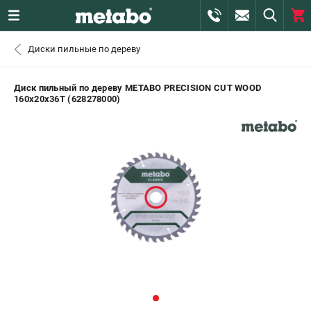
0 
Диски пильные по дереву
₽
САНКТ-ПЕТЕРБУРГ
Диск пильный по дереву METABO PRECISION CUT WOOD
160х20х36T (628278000)
+7 (812) 407-39-48
- ЗАКАЗ ИЗДЕЛИЙ
+7 (911) 360-06-14 | +7 (8112) 59-10-67
- ЗАКАЗ ЗАПЧАСТЕЙ
ЗАКАЗАТЬ ЗАПЧАСТЬ
ВХОД ИЛИ РЕГИСТРАЦИЯ
КАТАЛОГ
АКЦИИ