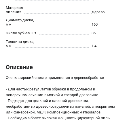
О компании
Материал
О бренде
пиления
Дерево
Политика обработки персональных данных
Диаметр диска,
Новости
мм
160
Программа бонусов
Число зубьев, шт
36
Как нас найти
Толщина диска,
Пользовательское соглашение
мм
1.4
СЕТЕВОЙ ЭЛЕКТРОИНСТРУМЕНТ
Описание
Угловые шлифмашины (УШМ)
Перфораторы
Очень широкий спектр применения в деревообработке
Дрели
- Для чистых результатов обрезки в продольном и
Лобзики
поперечном сечении в мягкой и твердой древесине
Пылесосы
- Подходят для цельной и слоеной древесины,
необработанных древесностружечных панелей, с покрытием
или фанеровкой, МДФ, композиционных материалов
АККУМУЛЯТОРНЫЙ ИНСТРУМЕНТ
- Необходима более высокая мощность циркулярной пилы
Аккумуляторные шуруповерты