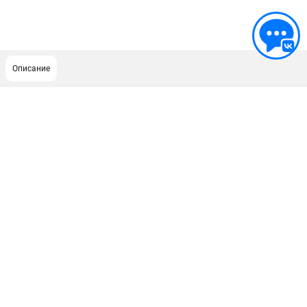
Описание
ПОДДЕРЖКА
Сервисный центр
ИНФОРМАЦИЯ
Юридическим лицам
Контакты
Правила обмена и возврата
Способы оплаты