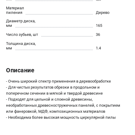
О компании
Материал
О бренде
пиления
Дерево
Политика обработки персональных данных
Диаметр диска,
Новости
мм
165
Программа бонусов
Число зубьев, шт
36
Как нас найти
Толщина диска,
Пользовательское соглашение
мм
1.4
СЕТЕВОЙ ЭЛЕКТРОИНСТРУМЕНТ
Описание
Угловые шлифмашины (УШМ)
Перфораторы
- Очень широкий спектр применения в деревообработке
- Для чистых результатов обрезки в продольном и
Дрели
поперечном сечении в мягкой и твердой древесине
Лобзики
- Подходят для цельной и слоеной древесины,
Пылесосы
необработанных древесностружечных панелей, с покрытием
или фанеровкой, МДФ, композиционных материалов
- Необходима более высокая мощность циркулярной пилы
АККУМУЛЯТОРНЫЙ ИНСТРУМЕНТ
Аккумуляторные шуруповерты