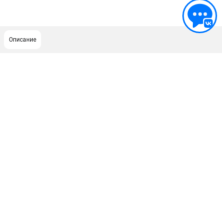
Описание
ПОДДЕРЖКА
Сервисный центр
ИНФОРМАЦИЯ
Юридическим лицам
Контакты
Правила обмена и возврата
Способы оплаты
О компании