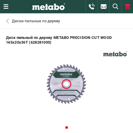
0 
Диски пильные по дереву
₽
САНКТ-ПЕТЕРБУРГ
Диск пильный по дереву METABO PRECISION CUT WOOD
165х20х36T (628281000)
+7 (812) 407-39-48
- ЗАКАЗ ИЗДЕЛИЙ
+7 (911) 360-06-14 | +7 (8112) 59-10-67
- ЗАКАЗ ЗАПЧАСТЕЙ
ЗАКАЗАТЬ ЗАПЧАСТЬ
ВХОД ИЛИ РЕГИСТРАЦИЯ
КАТАЛОГ
АКЦИИ