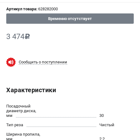
Артикул товара:
628282000
СРАВНЕНИЕ
(
0
)
Временно отсутствует
ИЗБРАННОЕ
(
0
)
3 474
c
МАГАЗИНЫ
СЕРВИС
Сообщить о поступлении
ПОДДЕРЖКА
Сервисный центр
Характеристики
ИНФОРМАЦИЯ
Посадочный
Юридическим лицам
диаметр диска,
мм
30
Контакты
Тип реза
Чистый
Правила обмена и возврата
Способы оплаты
Ширина пропила,
мм
2,2