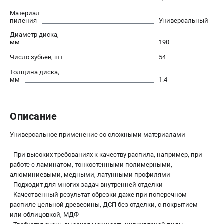
О компании
Материал
О бренде
пиления
Универсальный
Политика обработки персональных данных
Диаметр диска,
Новости
мм
190
Программа бонусов
Число зубьев, шт
54
Как нас найти
Толщина диска,
Пользовательское соглашение
мм
1.4
СЕТЕВОЙ ЭЛЕКТРОИНСТРУМЕНТ
Описание
Угловые шлифмашины (УШМ)
Перфораторы
Универсальное применение со сложными материалами
Дрели
- При высоких требованиях к качеству распила, например, при
Лобзики
работе с ламинатом, тонкостенными полимерными,
Пылесосы
алюминиевыми, медными, латунными профилями
- Подходит для многих задач внутренней отделки
- Качественный результат обрезки даже при поперечном
АККУМУЛЯТОРНЫЙ ИНСТРУМЕНТ
распиле цельной древесины, ДСП без отделки, с покрытием
Аккумуляторные шуруповерты
или облицовкой, МДФ