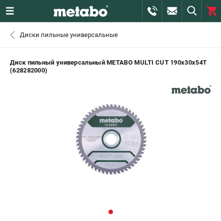
0 
Диски пильные универсальные
₽
САНКТ-ПЕТЕРБУРГ
Диск пильный универсальный METABO MULTI CUT 190х30х54T
(628282000)
+7 (812) 407-39-48
- ЗАКАЗ ИЗДЕЛИЙ
+7 (911) 360-06-14 | +7 (8112) 59-10-67
- ЗАКАЗ ЗАПЧАСТЕЙ
ЗАКАЗАТЬ ЗАПЧАСТЬ
ВХОД ИЛИ РЕГИСТРАЦИЯ
КАТАЛОГ
АКЦИИ