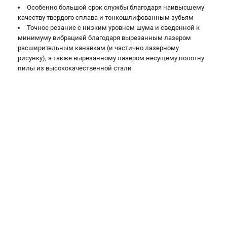
Аккумуляторные УШМ
Особенно большой срок службы благодаря наивысшему
Наборы инструмента
качеству твердого сплава и тонкошлифованным зубьям
Аккумуляторные лобзики
Точное резание с низким уровнем шума и сведенной к
минимуму вибрацией благодаря вырезанным лазером
расширительным канавкам (и частично лазерному
РАСХОДНЫЕ МАТЕРИАЛЫ И АКСЕССУАРЫ
рисунку), а также вырезанному лазером несущему полотну
пилы из высококачественной стали
Аккумуляторы и зарядные устройства
Запчасти для изделий
Кейсы и сумки
ТЕЛЕФОН (ПОМОНА)
+7 (800) 550-70-46
Информация размещённая на сайте не является публичной
офертой.
8 (812) 318-40-26
8 (800) 550-70-46
Режим работы колл-центра:
пн-пт - с 9:00 до 18:00
сб - с 10:00 до 16:00
вс - выходной