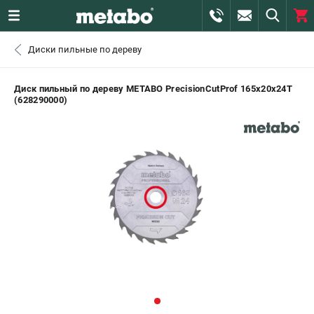
0 
Диски пильные по дереву
₽
ПОМОНА
Диск пильный по дереву METABO PrecisionCutProf 165х20х24T
(628290000)
+7 (800) 550-70-46
- ЗАКАЗ ИЗДЕЛИЙ
+7 (911) 360-06-14 | +7 (8112) 59-10-67
- ЗАКАЗ ЗАПЧАСТЕЙ
ЗАКАЗАТЬ ЗАПЧАСТЬ
ВХОД ИЛИ РЕГИСТРАЦИЯ
КАТАЛОГ
АКЦИИ