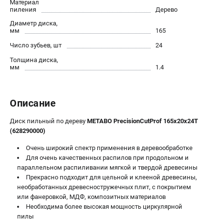
Материал
О компании
пиления
Дерево
О бренде
Диаметр диска,
Политика обработки персональных данных
мм
165
Новости
Число зубьев, шт
24
Программа бонусов
Толщина диска,
Пользовательское соглашение
мм
1.4
СЕТЕВОЙ ЭЛЕКТРОИНСТРУМЕНТ
Описание
Угловые шлифмашины (УШМ)
Перфораторы
Диск пильный по дереву
METABO PrecisionCutProf 165х20х24T
Дрели
(628290000)
Лобзики
Очень широкий спектр применения в деревообработке
Пылесосы
Для очень качественных распилов при продольном и
параллельном распиливании мягкой и твердой древесины
Прекрасно подходит для цельной и клееной древесины,
АККУМУЛЯТОРНЫЙ ИНСТРУМЕНТ
необработанных древесностружечных плит, с покрытием
Аккумуляторные шуруповерты
или фанеровкой, МДФ, композитных материалов
Необходима более высокая мощность циркулярной
Аккумуляторные перфораторы
пилы