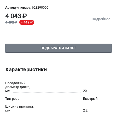
Артикул товара:
628290000
СРАВНЕНИЕ
(
0
)
4 043 ₽
Подробнее
4 492 ₽
− 449 ₽
ИЗБРАННОЕ
(
0
)
МАГАЗИНЫ
ПОДОБРАТЬ АНАЛОГ
СЕРВИС
ПОДДЕРЖКА
Характеристики
Сервисный центр
Посадочный
ИНФОРМАЦИЯ
диаметр диска,
мм
20
Юридическим лицам
Тип реза
Быстрый
Контакты
Правила обмена и возврата
Ширина пропила,
мм
2,2
Способы оплаты