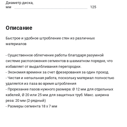
О компании
Диаметр диска,
мм
125
О бренде
Политика обработки персональных данных
Новости
Описание
Программа бонусов
Как нас найти
Быстрое и удобное штробление стен из различных
материалов
Пользовательское соглашение
- Существенное облегчение работы благодаря разумной
СЕТЕВОЙ ЭЛЕКТРОИНСТРУМЕНТ
системе расположения сегментов в шахматном порядке, что
избавляет от выдалбливания перегородки.
Угловые шлифмашины (УШМ)
- Экономия времени за счет фрезерования за один проход.
Перфораторы
- Чистая и непыльная работа, поскольку материал полностью
Дрели
удаляется из паза во время штробления
- Прорезание пазов нужного размера: Ø 12 мм для отдельных
Лобзики
кабелей, Ø 20 или 25 мм для защитных труб. Макс. ширина
Пылесосы
реза: 20 мм (2-рядный)
- Размеры сегмента 18 x 7 мм
АККУМУЛЯТОРНЫЙ ИНСТРУМЕНТ
Аккумуляторные шуруповерты