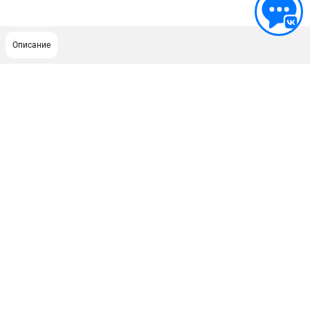
Описание
ПОДДЕРЖКА
Сервисный центр
ИНФОРМАЦИЯ
Юридическим лицам
Контакты
Правила обмена и возврата
Способы оплаты
О компании
О бренде