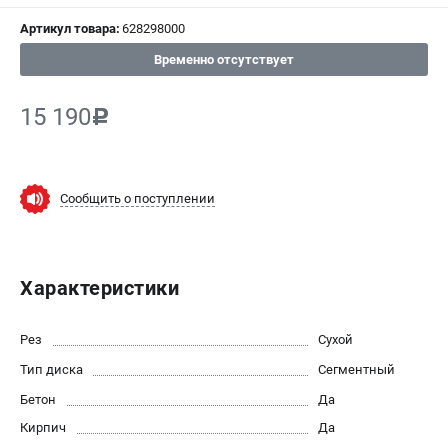
Артикул товара:
628298000
СРАВНЕНИЕ
(
0
)
Временно отсутствует
ИЗБРАННОЕ
(
0
)
15 190
c
МАГАЗИНЫ
СЕРВИС
Сообщить о поступлении
ПОДДЕРЖКА
Сервисный центр
Характеристики
ИНФОРМАЦИЯ
Рез
Сухой
Юридическим лицам
Тип диска
Сегментный
Контакты
Бетон
Да
Правила обмена и возврата
Кирпич
Да
Способы оплаты