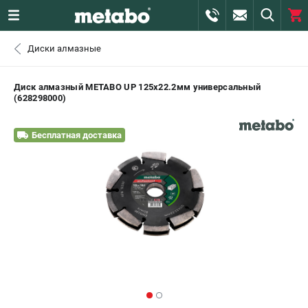
0 
Диски алмазные
₽
САНКТ-ПЕТЕРБУРГ
Диск алмазный METABO UP 125х22.2мм универсальный
(628298000)
+7 (812) 407-39-48
- ЗАКАЗ ИЗДЕЛИЙ
Бесплатная доставка
+7 (911) 360-06-14 | +7 (8112) 59-10-67
- ЗАКАЗ ЗАПЧАСТЕЙ
ЗАКАЗАТЬ ЗАПЧАСТЬ
ВХОД ИЛИ РЕГИСТРАЦИЯ
КАТАЛОГ
АКЦИИ