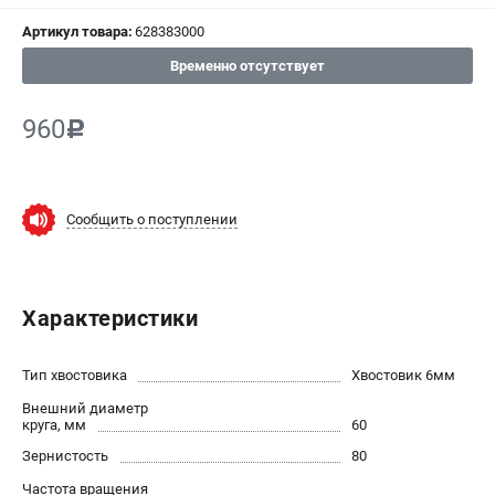
Артикул товара:
628383000
СРАВНЕНИЕ
(
0
)
Временно отсутствует
ИЗБРАННОЕ
(
0
)
960
c
МАГАЗИНЫ
СЕРВИС
Сообщить о поступлении
ПОДДЕРЖКА
Сервисный центр
Характеристики
ИНФОРМАЦИЯ
Тип хвостовика
Хвостовик 6мм
Юридическим лицам
Внешний диаметр
Контакты
круга, мм
60
Правила обмена и возврата
Зернистость
80
Способы оплаты
Частота вращения