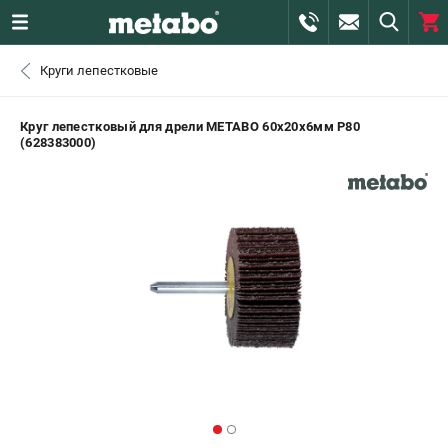
0 
Круги лепестковые
₽
САНКТ-ПЕТЕРБУРГ
Круг лепестковый для дрели METABO 60x20x6мм P80
(628383000)
+7 (812) 407-39-48
- ЗАКАЗ ИЗДЕЛИЙ
+7 (911) 360-06-14 | +7 (8112) 59-10-67
- ЗАКАЗ ЗАПЧАСТЕЙ
ЗАКАЗАТЬ ЗАПЧАСТЬ
ВХОД ИЛИ РЕГИСТРАЦИЯ
КАТАЛОГ
АКЦИИ