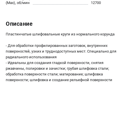
О компании
(Max), об/мин
12700
О бренде
Политика обработки персональных данных
Описание
Новости
Программа бонусов
Пластинчатые шлифовальные круги из нормального корунда
Как нас найти
Пользовательское соглашение
- Для обработки профилированных заготовок, внутренних
поверхностей, узких и труднодоступных мест. Специально для
радиального использования
СЕТЕВОЙ ЭЛЕКТРОИНСТРУМЕНТ
- Идеальны для создания гладкой поверхности, снятия
ржавчины, полировки и зачистки; грубая шлифовка стали;
Угловые шлифмашины (УШМ)
обработка поверхности стали; матирование; шлифовка
Перфораторы
поверхности; шлифовка и создание рельефной поверхности
Дрели
Лобзики
Пылесосы
АККУМУЛЯТОРНЫЙ ИНСТРУМЕНТ
Аккумуляторные шуруповерты