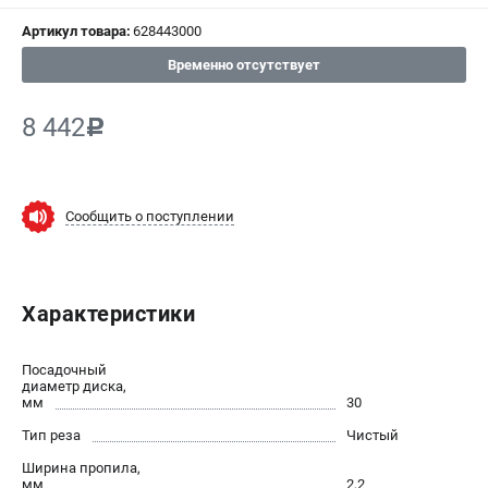
Артикул товара:
628443000
СРАВНЕНИЕ
(
0
)
Временно отсутствует
ИЗБРАННОЕ
(
0
)
8 442
c
МАГАЗИНЫ
СЕРВИС
Сообщить о поступлении
ПОДДЕРЖКА
Сервисный центр
Характеристики
ИНФОРМАЦИЯ
Посадочный
Юридическим лицам
диаметр диска,
мм
30
Контакты
Тип реза
Чистый
Правила обмена и возврата
Способы оплаты
Ширина пропила,
мм
2,2