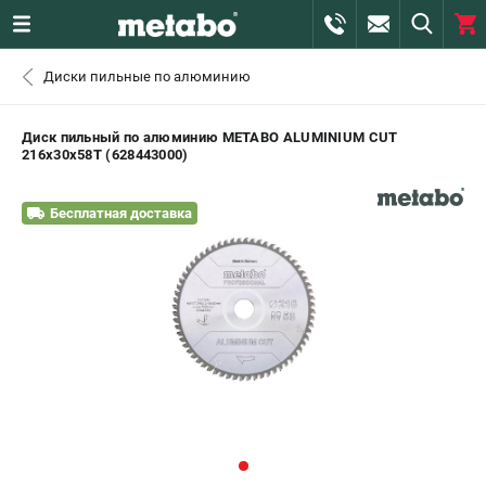
0 
Диски пильные по алюминию
₽
САНКТ-ПЕТЕРБУРГ
Диск пильный по алюминию METABO ALUMINIUM CUT
216х30х58T (628443000)
+7 (812) 407-39-48
- ЗАКАЗ ИЗДЕЛИЙ
Бесплатная доставка
+7 (911) 360-06-14 | +7 (8112) 59-10-67
- ЗАКАЗ ЗАПЧАСТЕЙ
ЗАКАЗАТЬ ЗАПЧАСТЬ
ВХОД ИЛИ РЕГИСТРАЦИЯ
КАТАЛОГ
АКЦИИ