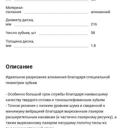
О компании
Материал
О бренде
пиления
алюминий
Политика обработки персональных данных
Диаметр диска,
Новости
мм
216
Программа бонусов
Число зубьев, шт
58
Как нас найти
Толщина диска,
Пользовательское соглашение
мм
1.8
СЕТЕВОЙ ЭЛЕКТРОИНСТРУМЕНТ
Описание
Угловые шлифмашины (УШМ)
Перфораторы
Идеальное разрезание алюминия благодаря специальной
геометрии зубьев
Дрели
Лобзики
- Особенно большой срок службы благодаря наивысшему
Пылесосы
качеству твердого сплава и тонкошлифованным зубьям
- Точное резание с низким уровнем шума и сведенной к
минимуму вибрацией благодаря вырезанным лазером
АККУМУЛЯТОРНЫЙ ИНСТРУМЕНТ
расширительным канавкам (и частично лазерному рисунку), а
Аккумуляторные шуруповерты
также вырезанному лазером несущему полотну пилы из