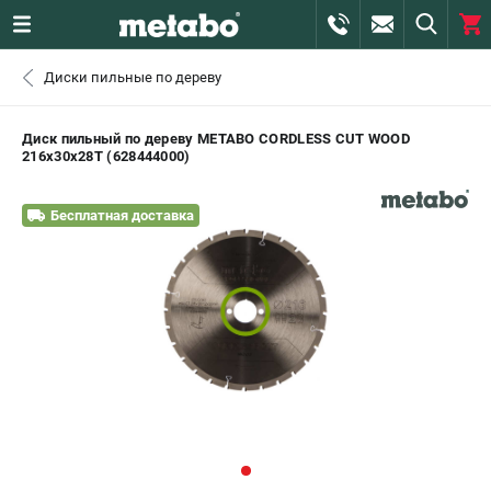
0 
Диски пильные по дереву
₽
САНКТ-ПЕТЕРБУРГ
Диск пильный по дереву METABO CORDLESS CUT WOOD
216х30х28T (628444000)
+7 (812) 407-39-48
- ЗАКАЗ ИЗДЕЛИЙ
Бесплатная доставка
+7 (911) 360-06-14 | +7 (8112) 59-10-67
- ЗАКАЗ ЗАПЧАСТЕЙ
ЗАКАЗАТЬ ЗАПЧАСТЬ
ВХОД ИЛИ РЕГИСТРАЦИЯ
КАТАЛОГ
АКЦИИ