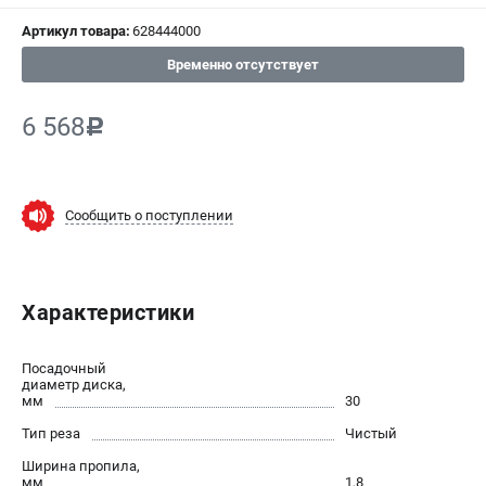
Артикул товара:
628444000
СРАВНЕНИЕ
(
0
)
Временно отсутствует
ИЗБРАННОЕ
(
0
)
6 568
c
МАГАЗИНЫ
СЕРВИС
Сообщить о поступлении
ПОДДЕРЖКА
Сервисный центр
Характеристики
ИНФОРМАЦИЯ
Посадочный
Юридическим лицам
диаметр диска,
мм
30
Контакты
Тип реза
Чистый
Правила обмена и возврата
Способы оплаты
Ширина пропила,
мм
1,8