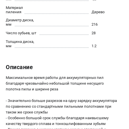
О компании
Материал
О бренде
пиления
Дерево
Политика обработки персональных данных
Диаметр диска,
Новости
мм
216
Программа бонусов
Число зубьев, шт
28
Как нас найти
Толщина диска,
Пользовательское соглашение
мм
1.2
СЕТЕВОЙ ЭЛЕКТРОИНСТРУМЕНТ
Описание
Угловые шлифмашины (УШМ)
Перфораторы
Максимальное время работы для аккумуляторных пил
благодаря чрезвычайно небольшой толщине несущего
Дрели
полотна пилы и ширине реза
Лобзики
Пылесосы
- Значительно больше разрезов на одну зарядку аккумулятора
по сравнению со стандартными пильными полотнами при
таком же сроке службы
АККУМУЛЯТОРНЫЙ ИНСТРУМЕНТ
- Особенно большой срок службы благодаря наивысшему
Аккумуляторные шуруповерты
качеству твердого сплава и тонкошлифованным зубьям