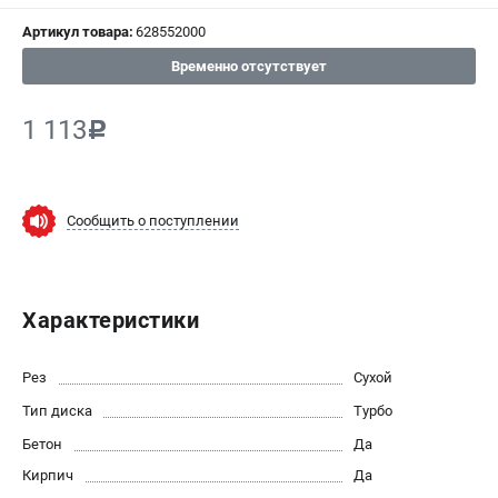
Артикул товара:
628552000
СРАВНЕНИЕ
(
0
)
Временно отсутствует
ИЗБРАННОЕ
(
0
)
1 113
c
МАГАЗИНЫ
СЕРВИС
Сообщить о поступлении
ПОДДЕРЖКА
Сервисный центр
Характеристики
ИНФОРМАЦИЯ
Рез
Сухой
Юридическим лицам
Тип диска
Турбо
Контакты
Бетон
Да
Правила обмена и возврата
Кирпич
Да
Способы оплаты