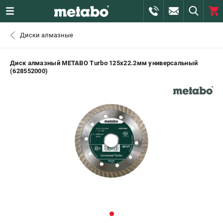
0 
Диски алмазные
₽
САНКТ-ПЕТЕРБУРГ
Диск алмазный METABO Turbo 125х22.2мм универсальный
(628552000)
+7 (812) 407-39-48
- ЗАКАЗ ИЗДЕЛИЙ
+7 (911) 360-06-14 | +7 (8112) 59-10-67
- ЗАКАЗ ЗАПЧАСТЕЙ
ЗАКАЗАТЬ ЗАПЧАСТЬ
ВХОД ИЛИ РЕГИСТРАЦИЯ
КАТАЛОГ
АКЦИИ