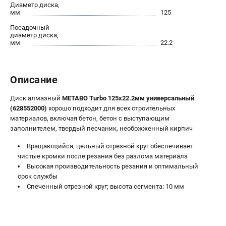
О компании
Диаметр диска,
мм
125
О бренде
Посадочный
Политика обработки персональных данных
диаметр диска,
Новости
мм
22.2
Программа бонусов
Как нас найти
Описание
Пользовательское соглашение
Диск алмазный
METABO Turbo 125х22.2мм универсальный
СЕТЕВОЙ ЭЛЕКТРОИНСТРУМЕНТ
(628552000)
хорошо подходит для всех строительных
материалов, включая бетон, бетон с выступающим
Угловые шлифмашины (УШМ)
заполнителем, твердый песчаник, необожженный кирпич
Перфораторы
Вращающийся, цельный отрезной круг обеспечивает
Дрели
чистые кромки после резания без разлома материала
Лобзики
Высокая производительность резания и оптимальный
Пылесосы
срок службы
Спеченный отрезной круг; высота сегмента: 10 мм
АККУМУЛЯТОРНЫЙ ИНСТРУМЕНТ
Аккумуляторные шуруповерты