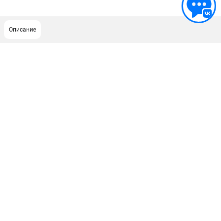
Описание
ПОДДЕРЖКА
Сервисный центр
ИНФОРМАЦИЯ
Юридическим лицам
Контакты
Правила обмена и возврата
Способы оплаты
О компании
О бренде