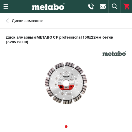
0 
Диски алмазные
₽
САНКТ-ПЕТЕРБУРГ
Диск алмазный METABO CP professional 150х22мм бетон
(628572000)
+7 (812) 407-39-48
- ЗАКАЗ ИЗДЕЛИЙ
+7 (911) 360-06-14 | +7 (8112) 59-10-67
- ЗАКАЗ ЗАПЧАСТЕЙ
ЗАКАЗАТЬ ЗАПЧАСТЬ
ВХОД ИЛИ РЕГИСТРАЦИЯ
КАТАЛОГ
АКЦИИ