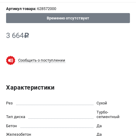
Артикул товара:
628572000
СРАВНЕНИЕ
(
0
)
Временно отсутствует
ИЗБРАННОЕ
(
0
)
3 664
c
МАГАЗИНЫ
СЕРВИС
Сообщить о поступлении
ПОДДЕРЖКА
Сервисный центр
Характеристики
ИНФОРМАЦИЯ
Рез
Сухой
Юридическим лицам
Турбо-
Контакты
Тип диска
сегментный
Правила обмена и возврата
Бетон
Да
Способы оплаты
Железобетон
Да