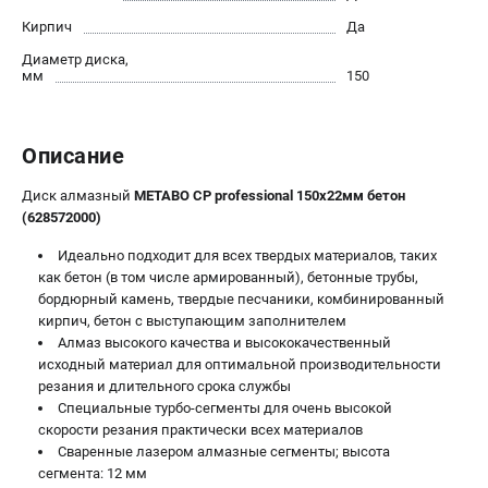
О компании
Кирпич
Да
О бренде
Диаметр диска,
Политика обработки персональных данных
мм
150
Новости
Программа бонусов
Как нас найти
Описание
Пользовательское соглашение
Диск алмазный
METABO CP professional 150х22мм бетон
(628572000)
СЕТЕВОЙ ЭЛЕКТРОИНСТРУМЕНТ
Идеально подходит для всех твердых материалов, таких
Угловые шлифмашины (УШМ)
как бетон (в том числе армированный), бетонные трубы,
Перфораторы
бордюрный камень, твердые песчаники, комбинированный
Дрели
кирпич, бетон с выступающим заполнителем
Алмаз высокого качества и высококачественный
Лобзики
исходный материал для оптимальной производительности
Пылесосы
резания и длительного срока службы
Специальные турбо-сегменты для очень высокой
АККУМУЛЯТОРНЫЙ ИНСТРУМЕНТ
скорости резания практически всех материалов
Сваренные лазером алмазные сегменты; высота
Аккумуляторные шуруповерты
сегмента: 12 мм