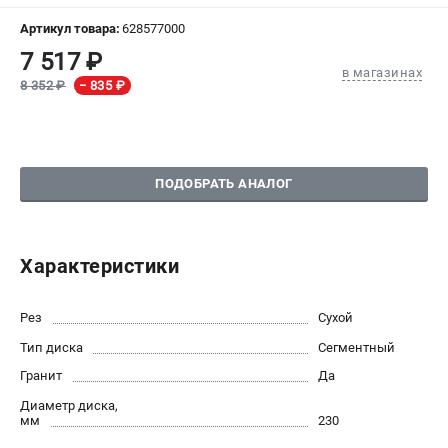
Артикул товара:
628577000
СРАВНЕНИЕ
(
0
)
7 517 ₽
в магазинах
8 352 ₽
− 835 ₽
ИЗБРАННОЕ
(
0
)
МАГАЗИНЫ
ПОДОБРАТЬ АНАЛОГ
СЕРВИС
ПОДДЕРЖКА
Характеристики
Сервисный центр
Рез
Сухой
ИНФОРМАЦИЯ
Тип диска
Сегментный
Юридическим лицам
Гранит
Да
Контакты
Правила обмена и возврата
Диаметр диска,
мм
230
Способы оплаты