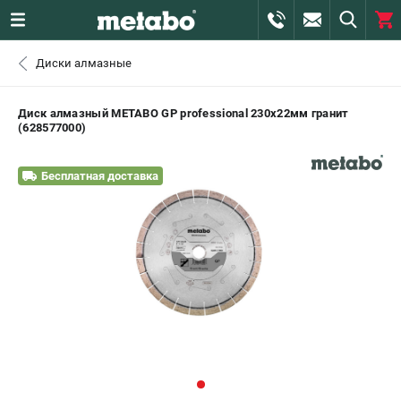
0 
Диски алмазные
₽
САНКТ-ПЕТЕРБУРГ
Диск алмазный METABO GP professional 230х22мм гранит
(628577000)
+7 (812) 407-39-48
- ЗАКАЗ ИЗДЕЛИЙ
Бесплатная доставка
+7 (911) 360-06-14 | +7 (8112) 59-10-67
- ЗАКАЗ ЗАПЧАСТЕЙ
ЗАКАЗАТЬ ЗАПЧАСТЬ
ВХОД ИЛИ РЕГИСТРАЦИЯ
КАТАЛОГ
АКЦИИ