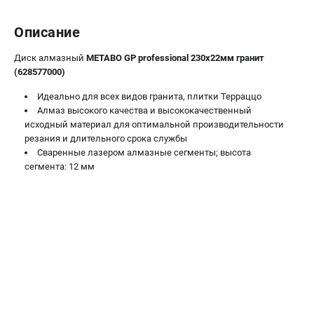
О компании
О бренде
Описание
Политика обработки персональных данных
Новости
Диск алмазный
METABO GP professional 230х22мм гранит
(628577000)
Программа бонусов
Как нас найти
Идеально для всех видов гранита, плитки Терраццо
Пользовательское соглашение
Алмаз высокого качества и высококачественный
исходный материал для оптимальной производительности
резания и длительного срока службы
СЕТЕВОЙ ЭЛЕКТРОИНСТРУМЕНТ
Сваренные лазером алмазные сегменты; высота
сегмента: 12 мм
Угловые шлифмашины (УШМ)
Перфораторы
Дрели
Лобзики
Пылесосы
АККУМУЛЯТОРНЫЙ ИНСТРУМЕНТ
Аккумуляторные шуруповерты