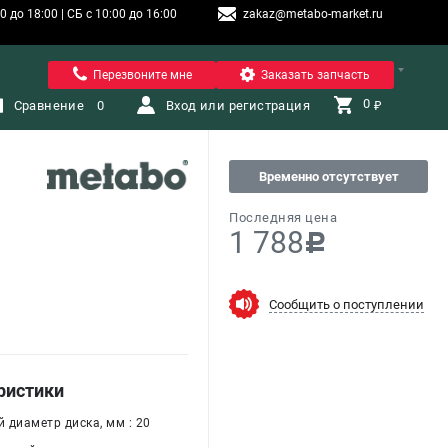
 до 18:00 | СБ с 10:00 до 16:00
zakaz@metabo-market.ru
Санкт-Петербург
Перезвоните мне
Заказать запчасть
0 
Сравнение
0
Вход или регистрация
₽
Временно отсутствует
Последняя цена
1 788
c
Сообщить о поступлении
ристики
 диаметр диска, мм : 20