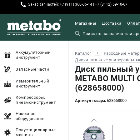
Заказ запчастей: +7 (911) 360-06-14 | +7 (8112) 59-10-67
Магазины
Доставка
Оплат
Аккумуляторный
Каталог
Расходные матер
инструмент
Диски пильные универсальны
Диск пильный 
Запасные части
METABO MULTI 
Измерительный
(628658000)
инструмент
Компрессоры,
Артикул товара:
628658000
пневмоинструмент
Насосное
оборудование
Полустационарные
машины