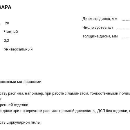
ВАРА
Диаметр диска, мм
20
Число зубьев, шт
Чистый
Толщина диска, мм
2,2
Универсальный
сложными материалами
честву распила, например, при работе с ламинатом, тонкостенными п
и
тренней отделки
ки даже при поперечном распиле цельной древесины, ДСП без отделки,
ость циркулярной пилы