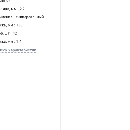
Чистый
ила, мм : 2,2
иления : Универсальный
ка, мм : 160
в, шт : 42
ка, мм : 1.4
исок характеристик