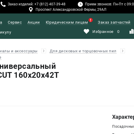
Заказ изделий: +7 (812) 407-39-48
Прием звонков: Пн-Пт с 09:00
Проспект Александровской Фермы, 29АЛ
а
Сервис
Акции
Юридическим лицам
Заказ запчастей
Избранное
0
иалы и аксессуары
Для дисковых и торцовочных пил
е
универсальный
CUT 160х20х42T
Характе
Посадочный