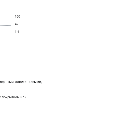
160
42
1.4
олимерными, алюминиевыми,
 с покрытием или