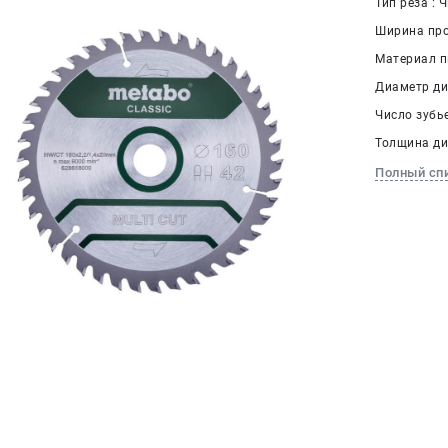
Тип реза : 
Ширина проп
Материал п
Диаметр дис
Число зубье
Толщина дис
Полный сп