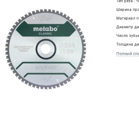
Тип реза : 
Ширина проп
Материал п
Диаметр дис
Число зубье
Толщина дис
Полный сп