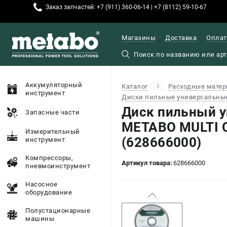
Заказ запчастей: +7 (911) 360-06-14 | +7 (8112) 59-10-67
Магазины
Доставка
Оплат
Аккумуляторный
Каталог
Расходные матер
инструмент
Диски пильные универсальны
Диск пильный 
Запасные части
METABO MULTI 
Измерительный
(628666000)
инструмент
Компрессоры,
Артикул товара:
628666000
пневмоинструмент
Насосное
оборудование
Полустационарные
машины