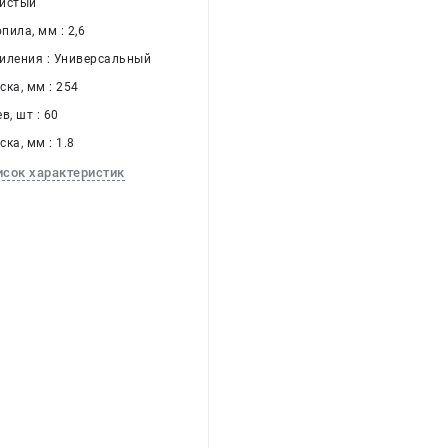
Чистый
ила, мм : 2,6
иления : Универсальный
ка, мм : 254
в, шт : 60
ка, мм : 1.8
исок характеристик