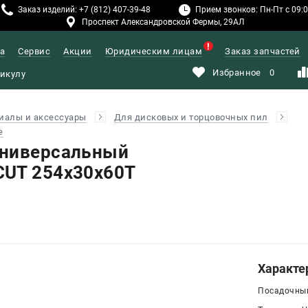
Заказ изделий: +7 (812) 407-39-48
Прием звонков: Пн-Пт с 09:00
Проспект Александровской Фермы, 29АЛ
а
Сервис
Акции
Юридическим лицам
Заказ запчастей
Избранное
0
иалы и аксессуары
Для дисковых и торцовочных пил
е
универсальный
CUT 254х30х60T
Характе
Посадочный