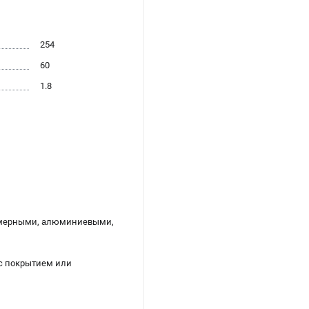
254
60
1.8
олимерными, алюминиевыми,
 с покрытием или