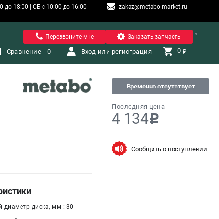
 до 18:00 | СБ с 10:00 до 16:00
zakaz@metabo-market.ru
Санкт-Петербург
Перезвоните мне
Заказать запчасть
0 
Сравнение
0
Вход или регистрация
₽
Временно отсутствует
Последняя цена
4 134
c
Сообщить о поступлении
ристики
 диаметр диска, мм : 30