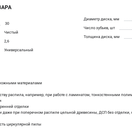
ВАРА
Диаметр диска, мм
30
Число зубьев, шт
Чистый
Толщина диска, мм
2,6
Универсальный
сложными материалами
честву распила, например, при работе с ламинатом, тонкостенными п
и
тренней отделки
ки даже при поперечном распиле цельной древесины, ДСП без отделки,
ость циркулярной пилы