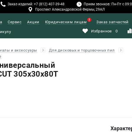
Заказ изделий: +7 (812) 407-39-48
Прием звонков: Пн-Пт с 09:00
Проспект Александровской Фермы, 29АЛ
а
Сервис
Акции
Юридическим лицам
Заказ запчастей
Избранное
0
иалы и аксессуары
Для дисковых и торцовочных пил
е
универсальный
CUT 305х30х80T
Характе