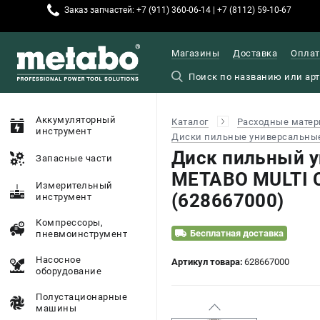
Заказ запчастей: +7 (911) 360-06-14 | +7 (8112) 59-10-67
Магазины
Доставка
Оплат
Аккумуляторный
Каталог
Расходные матер
инструмент
Диски пильные универсальны
Диск пильный 
Запасные части
METABO MULTI 
Измерительный
(628667000)
инструмент
Компрессоры,
Бесплатная доставка
пневмоинструмент
Насосное
Артикул товара:
628667000
оборудование
Полустационарные
машины