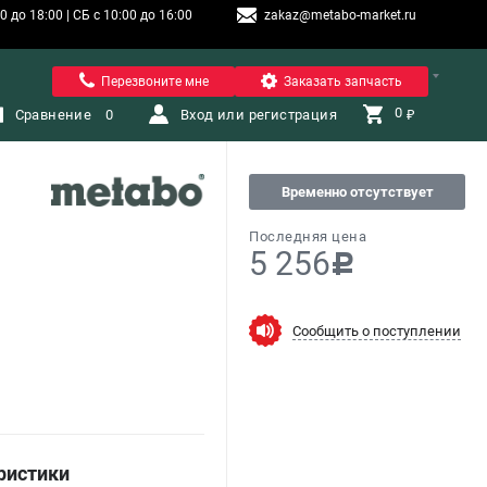
 до 18:00 | СБ с 10:00 до 16:00
zakaz@metabo-market.ru
Санкт-Петербург
Перезвоните мне
Заказать запчасть
0 
Сравнение
0
Вход или регистрация
₽
Временно отсутствует
Последняя цена
5 256
c
Сообщить о поступлении
ристики