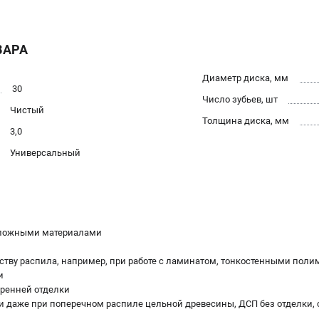
ВАРА
Диаметр диска, мм
30
Число зубьев, шт
Чистый
Толщина диска, мм
3,0
Универсальный
сложными материалами
честву распила, например, при работе с ламинатом, тонкостенными п
и
тренней отделки
ки даже при поперечном распиле цельной древесины, ДСП без отделки,