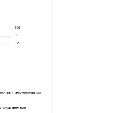
305
80
2.2
олимерными, алюминиевыми,
 с покрытием или