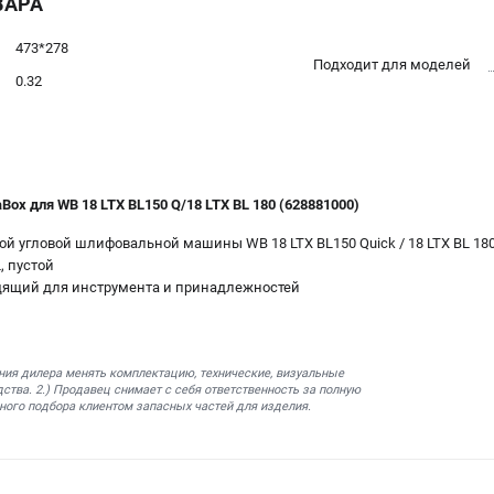
ВАРА
473*278
Подходит для моделей
0.32
ox для WB 18 LTX BL150 Q/18 LTX BL 180 (628881000)
й угловой шлифовальной машины WB 18 LTX BL150 Quick / 18 LTX BL 18
, пустой
дящий для инструмента и принадлежностей
ния дилера менять комплектацию, технические, визуальные
ства. 2.) Продавец снимает с себя ответственность за полную
ного подбора клиентом запасных частей для изделия.