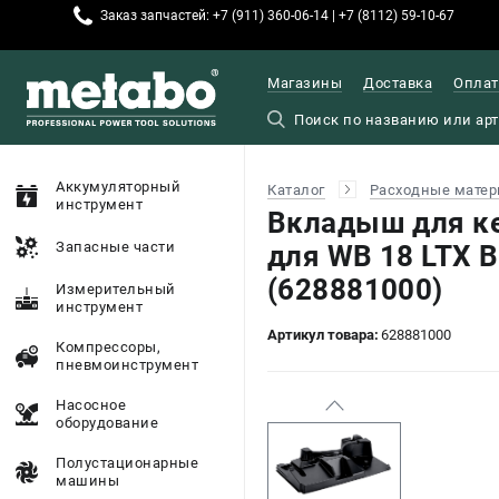
Заказ запчастей: +7 (911) 360-06-14 | +7 (8112) 59-10-67
Магазины
Доставка
Оплат
Аккумуляторный
Каталог
Расходные матер
инструмент
Вкладыш для к
Запасные части
для WB 18 LTX B
(628881000)
Измерительный
инструмент
Артикул товара:
628881000
Компрессоры,
пневмоинструмент
Насосное
оборудование
Полустационарные
машины