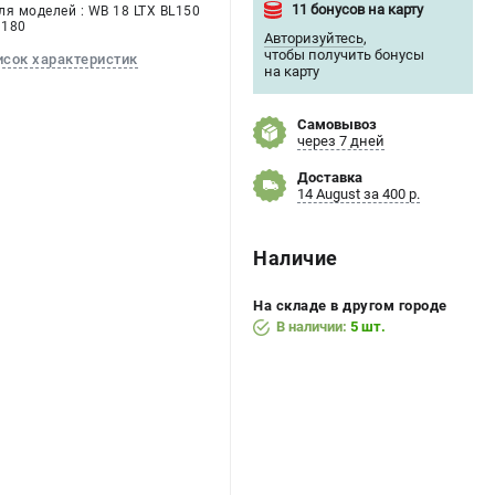
11 бонусов на карту
ля моделей : WB 18 LTX BL150
 180
Авторизуйтесь
,
чтобы получить бонусы
исок характеристик
на карту
Самовывоз
через 7 дней
Доставка
14 August за 400 р.
Наличие
На складе в другом городе
В наличии:
5 шт.