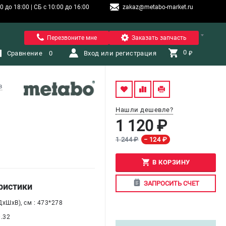
 до 18:00 | СБ с 10:00 до 16:00
zakaz@metabo-market.ru
Санкт-Петербург
Перезвоните мне
Заказать запчасть
0 
Сравнение
0
Вход или регистрация
₽
в
Нашли дешевле?
1 120 ₽
1 244 ₽
− 124 ₽
В КОРЗИНУ
ЗАПРОСИТЬ СЧЕТ
ристики
хШхВ), см : 473*278
0.32