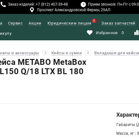
Заказ изделий: +7 (812) 407-39-48
Прием звонков: Пн-Пт с 09:00
Проспект Александровской Фермы, 29АЛ
а
Сервис
Акции
Юридическим лицам
Заказ запчастей
Избранное
0
иалы и аксессуары
Кейсы и сумки
Вкладыши для кейсо
ейса METABO MetaBox
L150 Q/18 LTX BL 180
Характе
Габариты (Д
Масса, кг : 