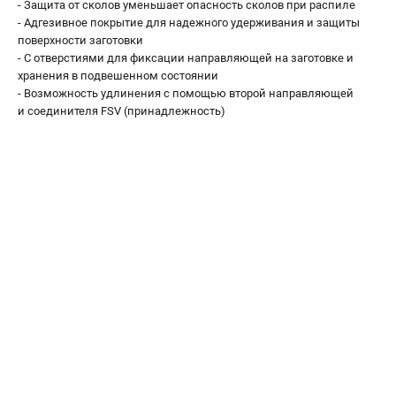
- Защита от сколов уменьшает опасность сколов при распиле
О компании
- Адгезивное покрытие для надежного удерживания и защиты
О бренде
поверхности заготовки
Политика обработки персональных данных
- С отверстиями для фиксации направляющей на заготовке и
Новости
хранения в подвешенном состоянии
- Возможность удлинения с помощью второй направляющей
Программа бонусов
и соединителя FSV (принадлежность)
Как нас найти
Пользовательское соглашение
СЕТЕВОЙ ЭЛЕКТРОИНСТРУМЕНТ
Угловые шлифмашины (УШМ)
Перфораторы
Дрели
Лобзики
Пылесосы
АККУМУЛЯТОРНЫЙ ИНСТРУМЕНТ
Аккумуляторные шуруповерты