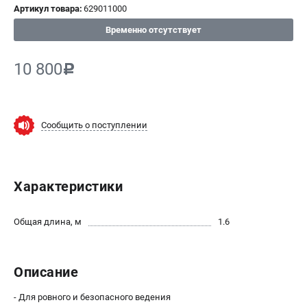
Артикул товара:
629011000
СРАВНЕНИЕ
(
0
)
Временно отсутствует
ИЗБРАННОЕ
(
0
)
10 800
c
МАГАЗИНЫ
Сообщить о поступлении
СЕРВИС
ПОДДЕРЖКА
Характеристики
Сервисный центр
ИНФОРМАЦИЯ
Общая длина, м
1.6
Юридическим лицам
Контакты
Описание
Правила обмена и возврата
Способы оплаты
- Для ровного и безопасного ведения