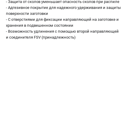
- Защита от сколов уменьшает опасность сколов при распиле
О компании
- Адгезивное покрытие для надежного удерживания и защиты
О бренде
поверхности заготовки
Политика обработки персональных данных
- С отверстиями для фиксации направляющей на заготовке и
Новости
хранения в подвешенном состоянии
- Возможность удлинения с помощью второй направляющей
Программа бонусов
и соединителя FSV (принадлежность)
Как нас найти
Пользовательское соглашение
СЕТЕВОЙ ЭЛЕКТРОИНСТРУМЕНТ
Угловые шлифмашины (УШМ)
Перфораторы
Дрели
Лобзики
Пылесосы
АККУМУЛЯТОРНЫЙ ИНСТРУМЕНТ
Аккумуляторные шуруповерты