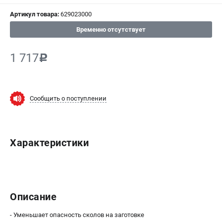
Артикул товара:
629023000
СРАВНЕНИЕ
(
0
)
Временно отсутствует
ИЗБРАННОЕ
(
0
)
1 717
c
МАГАЗИНЫ
СЕРВИС
Сообщить о поступлении
ПОДДЕРЖКА
Сервисный центр
Характеристики
ИНФОРМАЦИЯ
Юридическим лицам
Контакты
Описание
Правила обмена и возврата
Способы оплаты
- Уменьшает опасность сколов на заготовке