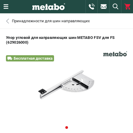
0 
Принадлежности для шин направляющих
₽
САНКТ-ПЕТЕРБУРГ
Упор угловой для направляющих шин METABO FSV для FS
(629026000)
+7 (812) 407-39-48
- ЗАКАЗ ИЗДЕЛИЙ
Бесплатная доставка
+7 (911) 360-06-14 | +7 (8112) 59-10-67
- ЗАКАЗ ЗАПЧАСТЕЙ
ЗАКАЗАТЬ ЗАПЧАСТЬ
ВХОД ИЛИ РЕГИСТРАЦИЯ
КАТАЛОГ
АКЦИИ