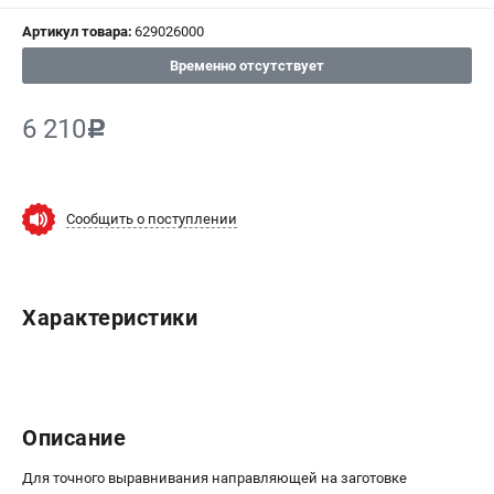
Артикул товара:
629026000
СРАВНЕНИЕ
(
0
)
Временно отсутствует
ИЗБРАННОЕ
(
0
)
6 210
c
МАГАЗИНЫ
СЕРВИС
Сообщить о поступлении
ПОДДЕРЖКА
Сервисный центр
Характеристики
ИНФОРМАЦИЯ
Юридическим лицам
Контакты
Описание
Правила обмена и возврата
Способы оплаты
Для точного выравнивания направляющей на заготовке