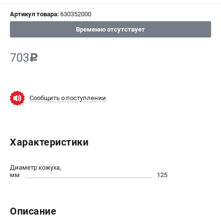
Артикул товара:
630352000
СРАВНЕНИЕ
(
0
)
Временно отсутствует
ИЗБРАННОЕ
(
0
)
703
c
МАГАЗИНЫ
СЕРВИС
Сообщить о поступлении
ПОДДЕРЖКА
Сервисный центр
Характеристики
ИНФОРМАЦИЯ
Диаметр кожуха,
Юридическим лицам
мм
125
Контакты
Правила обмена и возврата
Описание
Способы оплаты