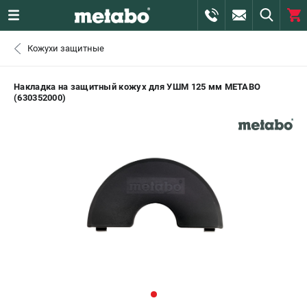
0 
Кожухи защитные
₽
САНКТ-ПЕТЕРБУРГ
Накладка на защитный кожух для УШМ 125 мм METABO
(630352000)
+7 (812) 407-39-48
- ЗАКАЗ ИЗДЕЛИЙ
+7 (911) 360-06-14 | +7 (8112) 59-10-67
- ЗАКАЗ ЗАПЧАСТЕЙ
ЗАКАЗАТЬ ЗАПЧАСТЬ
ВХОД ИЛИ РЕГИСТРАЦИЯ
КАТАЛОГ
АКЦИИ