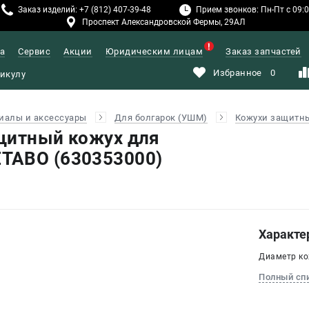
Заказ изделий: +7 (812) 407-39-48
Прием звонков: Пн-Пт с 09:00
Проспект Александровской Фермы, 29АЛ
а
Сервис
Акции
Юридическим лицам
Заказ запчастей
Избранное
0
иалы и аксессуары
Для болгарок (УШМ)
Кожухи защитн
щитный кожух для
TABO (630353000)
Характе
Диаметр ко
Полный сп